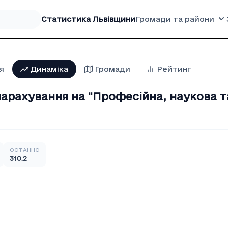
Статистика Львівщини
Громади та райони
я
Динаміка
Громади
Рейтинг
арахування на "Професiйна, наукова та
ОСТАННЄ
310.2