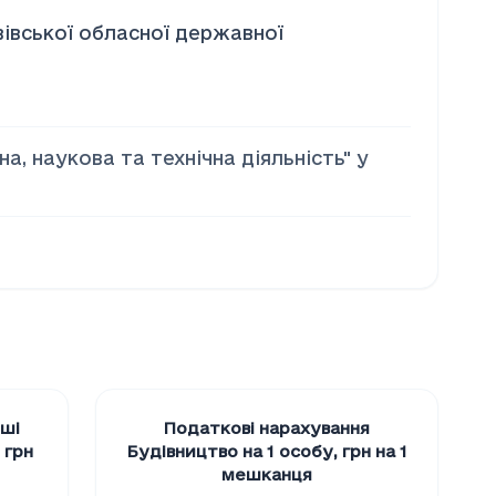
вівської обласної державної
а, наукова та технiчна дiяльнiсть" у
ншi
Податкові нарахування
,
грн
Будiвництво на 1 особу
,
грн на 1
мешканця