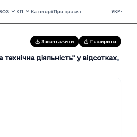
ЗОЗ
КП
Категорії
Про проєкт
УКР
Завантажити
Поширити
 технiчна дiяльнiсть" у відсотках
,