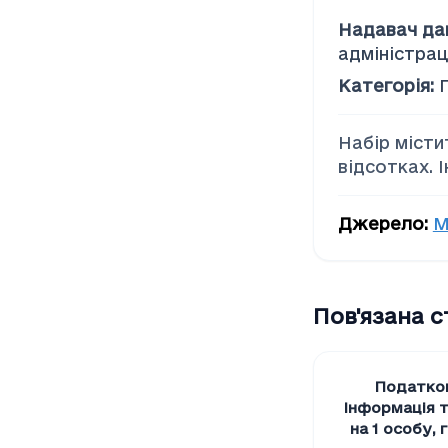
Соціальна допомога
Надавач да
адміністрац
Категорія
:
Набір місти
відсотках. 
Джерело
:
М
Пов'язана 
Податков
Iнформацiя т
на 1 особу
,