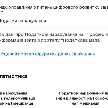
них
:
Управління з питань цифрового розвитку Ль
ії
Податки нарахування
ть дані про Податкові нарахування на "Професiйн
Інформація взята з порталу “Податкова мапа”.
ісцевий портал відкритих даних Львівщини
статистика
і нарахування
Податкові нарахування I
а телекомунiкацiї
види дiяльностi на 1 особу
грн на 1 мешканця
на 1 мешканця