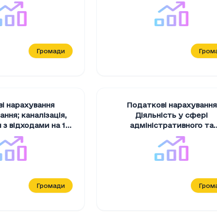
Громади
Гром
і нарахування
Податкові нарахування
ння; каналiзацiя,
Дiяльнiсть у сферi
з вiдходами на 1
адмiнiстративного та
н на 1 мешканця
допомiжного обслуговуванн
1 особу
,
грн на 1 мешкан
Громади
Гром
нарахування на "Професiйна, наукова та технiчн