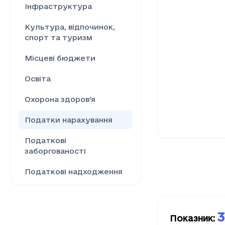
Інфраструктура
Культура, відпочинок,
спорт та туризм
Місцеві бюджети
Освіта
Охорона здоров’я
Податки нарахування
Податкові
заборгованості
Податкові надходження
Ринок праці
Сільське господарство
3
Показник
: