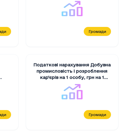
ади
Громади
Податкові нарахування Добувна
промисловiсть i розроблення
кар'єрiв на 1 особу
,
грн на 1
я на
мешканця
ця
ади
Громади
а дiяльнiсть" у відсотках
, %