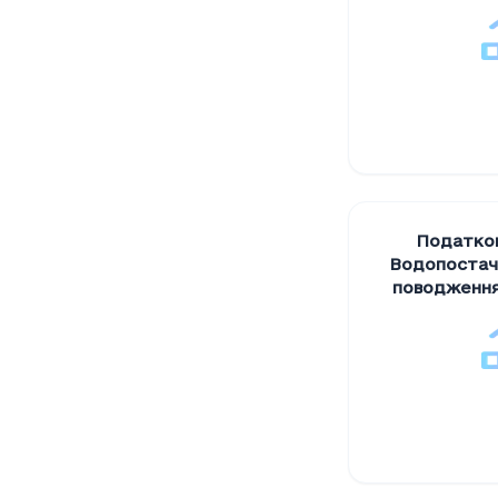
Податков
Водопостача
поводження 
особу
,
гр
Податкові 