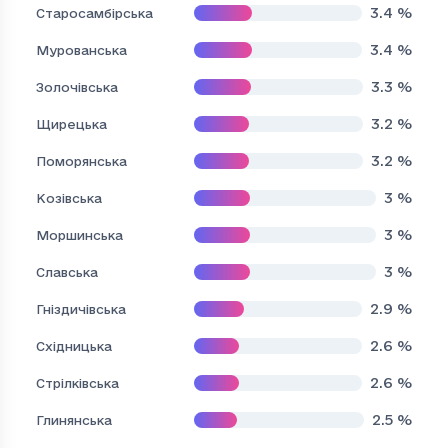
3.4
%
Старосамбірська
3.4
%
Мурованська
3.3
%
Золочівська
3.2
%
Щирецька
3.2
%
Поморянська
3
%
Козівська
3
%
Моршинська
3
%
Славська
2.9
%
Гніздичівська
2.6
%
Східницька
2.6
%
Стрілківська
2.5
%
Глинянська