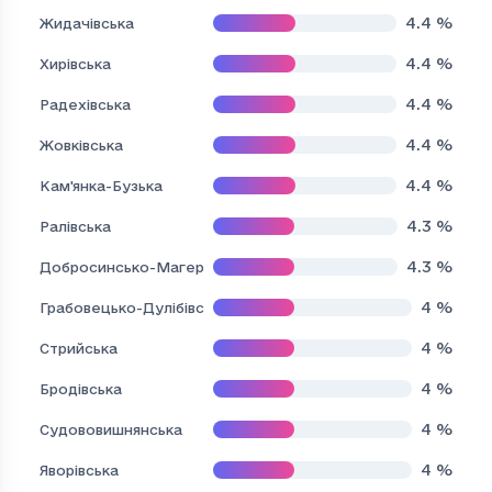
4.4
%
Жидачівська
4.4
%
Хирівська
4.4
%
Радехівська
4.4
%
Жовківська
4.4
%
Кам'янка-Бузька
4.3
%
Ралівська
4.3
%
Добросинсько-Магерівська
4
%
Грабовецько-Дулібівська
4
%
Стрийська
4
%
Бродівська
4
%
Судововишнянська
4
%
Яворівська