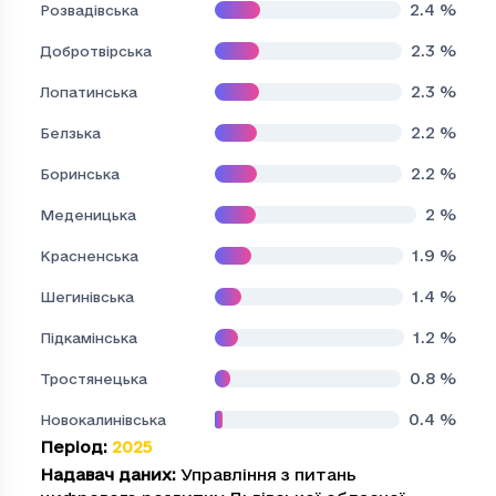
2.4
%
Розвадівська
2.3
%
Добротвірська
2.3
%
Лопатинська
2.2
%
Белзька
2.2
%
Боринська
2
%
Меденицька
1.9
%
Красненська
1.4
%
Шегинівська
1.2
%
Підкамінська
0.8
%
Тростянецька
0.4
%
Новокалинівська
Період
:
2025
Надавач даних
:
Управління з питань