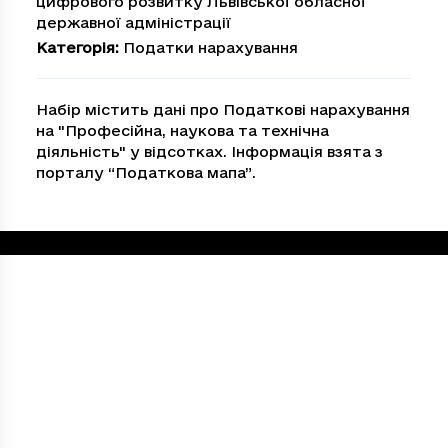
цифрового розвитку Львівської обласної
державної адміністрації
Категорія
:
Податки нарахування
Набір містить дані про Податкові нарахування
на "Професiйна, наукова та технiчна
дiяльнiсть" у відсотках. Інформація взята з
порталу “Податкова мапа”.
Loading...