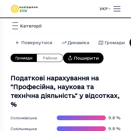
УКР
Категорії
Повернутися
Динаміка
Громади
Поширити
Громади
Райони
Податкові нарахування на
"Професiйна, наукова та
технiчна дiяльнiсть" у відсотках
,
%
9.8
%
Солонківська
9.8
%
Сокільницька