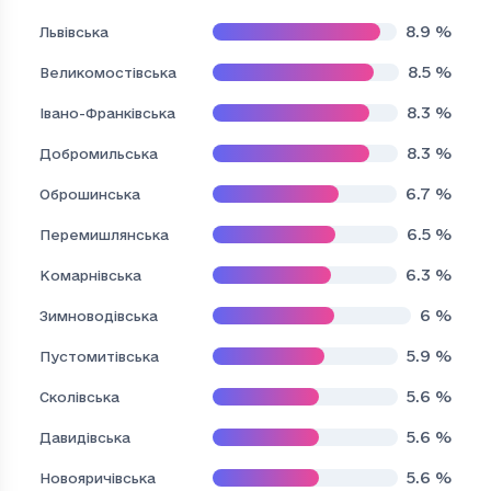
8.9
%
Львівська
8.5
%
Великомостівська
8.3
%
Івано-Франківська
8.3
%
Добромильська
6.7
%
Оброшинська
6.5
%
Перемишлянська
6.3
%
Комарнівська
6
%
Зимноводівська
5.9
%
Пустомитівська
5.6
%
Сколівська
5.6
%
Давидівська
5.6
%
Новояричівська