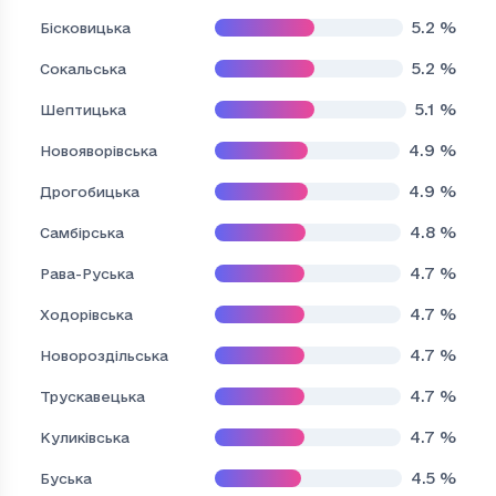
5.2
%
Бісковицька
5.2
%
Сокальська
5.1
%
Шептицька
4.9
%
Новояворівська
4.9
%
Дрогобицька
4.8
%
Самбірська
4.7
%
Рава-Руська
4.7
%
Ходорівська
4.7
%
Новороздільська
4.7
%
Трускавецька
4.7
%
Куликівська
4.5
%
Буська