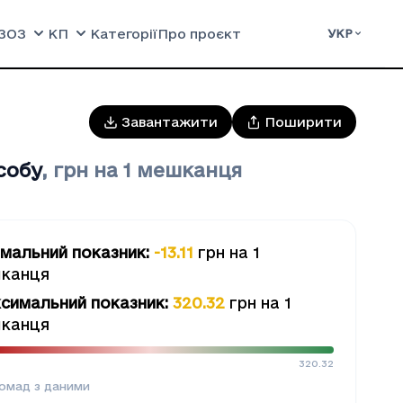
ЗОЗ
КП
Категорії
Про проєкт
УКР
Завантажити
Поширити
собу
,
грн на 1 мешканця
імальний показник
:
-13.11
грн на 1
канця
симальний показник
:
320.32
грн на 1
канця
320.32
омад з даними