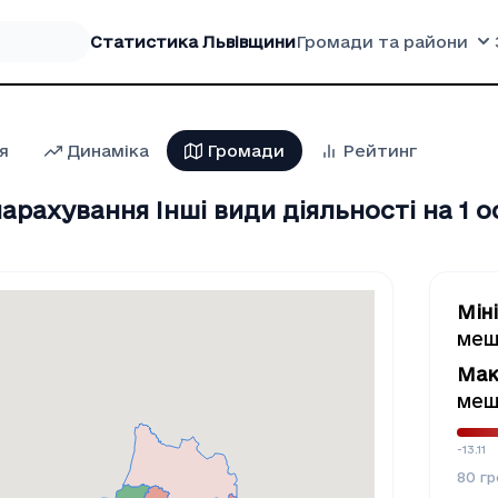
Статистика Львівщини
Громади та райони
я
Динаміка
Громади
Рейтинг
арахування Iншi види дiяльностi на 1 о
Мін
меш
Мак
меш
-13.11
80
гр