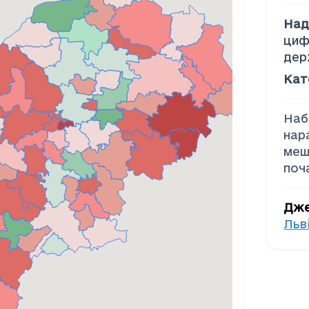
Над
циф
дер
Кат
Наб
нар
меш
поч
Дж
Льв