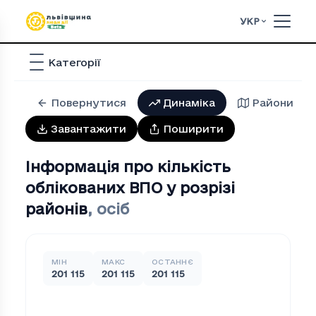
УКР
Категорії
Повернутися
Динаміка
Райони
Завантажити
Поширити
Інформація про кількість
облікованих ВПО у розрізі
районів
,
осіб
МІН
МАКС
ОСТАННЄ
201 115
201 115
201 115