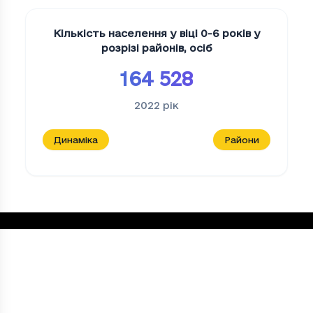
Кількість населення у віці 0-6 років у
розрізі районів
,
осіб
164 528
2022
рік
Динаміка
Райони
Інформація про кількість облікованих ВП
Період
Інформація про кількість облікованих
2025
201115
Loading...