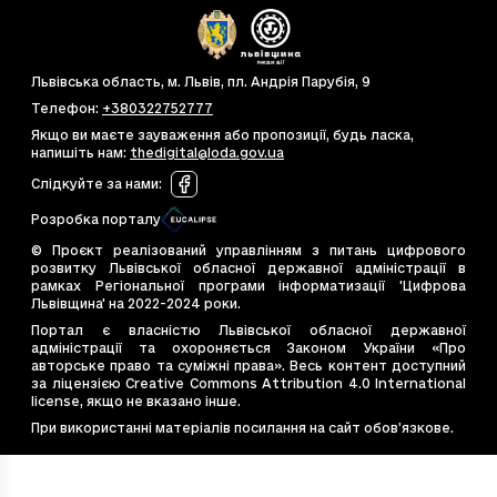
2040718e-0ee2-473a-b6cd-60f40b87c05b
45
232ec292-2d76-4c46-ba47-cddf1e97d6d3
32
24bee9c5-9d04-4e06-b246-909ceac028f8
30
Львівська область, м. Львів, пл. Андрія Парубія, 9
255653a9-678a-43b9-838f-2782a211eb21
21
Телефон
:
+380322752777
30811205-f469-4260-9bc1-dff4039a9384
16
Якщо ви маєте зауваження або пропозиції, будь ласка,
напишіть нам
c34718ed-50ee-4bb7-8655-7824f7ba1e5d
:
thedigital@loda.gov.ua
29
d7907f49-c4bc-4044-bfeb-11675799f689
22
Слідкуйте за нами
:
Розробка порталу
© Проєкт реалізований управлінням з питань цифрового
розвитку Львівської обласної державної адміністрації в
рамках Регіональної програми інформатизації 'Цифрова
Львівщина' на 2022-2024 роки.
Портал є власністю Львівської обласної державної
адміністрації та охороняється Законом України «Про
авторське право та суміжні права». Весь контент доступний
за ліцензією Creative Commons Attribution 4.0 International
license, якщо не вказано інше.
При використанні матеріалів посилання на сайт обов’язкове.