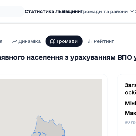
Статистика Львівщини
Громади та райони
я
Динаміка
Громади
Рейтинг
наявного населення з урахуванням ВПО 
Заг
осі
Мін
Мак
80
гр