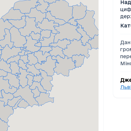
Над
циф
дер
Кат
Дан
гро
пер
Мін
Дж
Льв