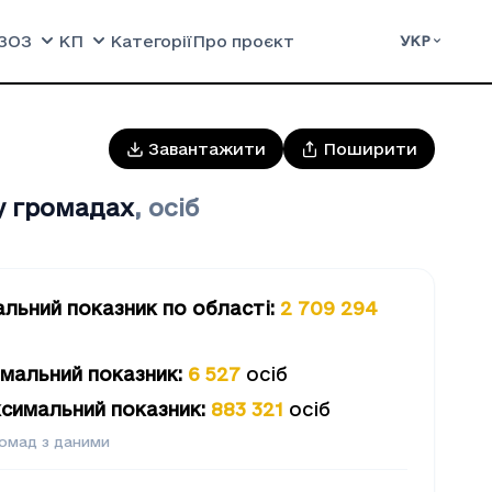
ЗОЗ
КП
Категорії
Про проєкт
УКР
Завантажити
Поширити
у громадах
,
осіб
альний показник
по області
:
2 709 294
б
імальний показник
:
6 527
осіб
симальний показник
:
883 321
осіб
омад з даними