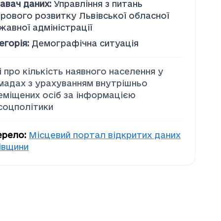
авач даних
:
Управління з питань
рового розвитку Львівської обласної
жавної адміністрації
егорія
:
Демографічна ситуація
і про кількість наявного населення у
мадах з урахуванням внутрішньо
еміщених осіб за інформацією
соцполітики
ерело
:
Місцевий портал відкритих даних
івщини