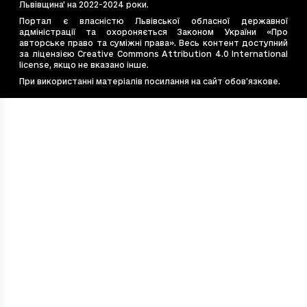
Львівщина' на 2022-2024 роки.
e544867d-bac2-4c77-9ade-0fe8dea8e77b
0.1
Портал є власністю Львівської обласної державної
адміністрації та охороняється Законом України «Про
e7e6cb14-20eb-4675-9f40-e1f7f12b4587
0.
авторське право та суміжні права». Весь контент доступний
e828d410-53f2-4f19-99ff-450c5d9c3637
0.8
за ліцензією Creative Commons Attribution 4.0 International
license, якщо не вказано інше.
ea54c8d9-569e-494d-b056-47241a608689
0.8
При використанні матеріалів посилання на сайт обов’язкове.
f48eabfe-1882-4fb8-ac60-22235391b720
0.