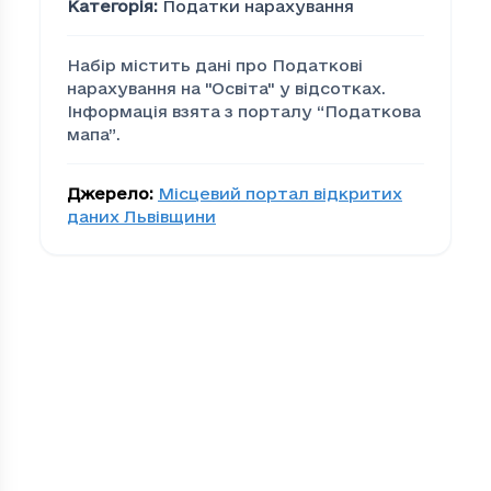
Категорія
:
Податки нарахування
Набір містить дані про Податкові
нарахування на "Освiта" у відсотках.
Інформація взята з порталу “Податкова
мапа”.
Джерело
:
Місцевий портал відкритих
даних Львівщини
Податкові нарахування 
Громада
По
00279edd-bacc-4cea-be0d-efc80d873eab
2.8
01c58787-4901-4ec2-9c82-559162245a92
0.5
09cef80a-5e2a-41fb-9c62-cfdfcaef9900
0.
18cd1b6f-c770-4386-8cf4-3f6819d9d732
0.2
1d7ca7ac-a001-444b-8347-c77e79ea6cc4
0.3
2040718e-0ee2-473a-b6cd-60f40b87c05b
6.7