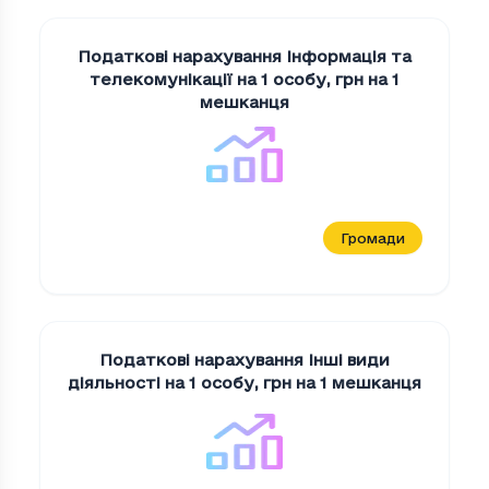
Податкові нарахування Iнформацiя та
телекомунiкацiї на 1 особу
,
грн на 1
мешканця
Громади
Податкові нарахування Iншi види
дiяльностi на 1 особу
,
грн на 1 мешканця