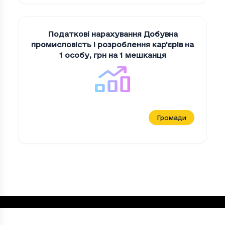
Податкові нарахування Добувна
промисловiсть i розроблення кар'єрiв на
1 особу
,
грн на 1 мешканця
Громади
Податкові нарахування на "Освiта" у ві
Період
Податкові нарахування на "Освiта" у
2023
23.80000000000001
2024
31.90000000000001
2025
41.09999999999999
Loading...