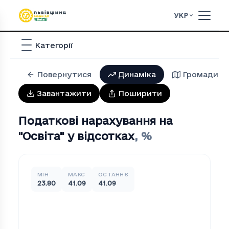
УКР
Категорії
Повернутися
Динаміка
Громади
Завантажити
Поширити
Податкові нарахування на
"Освiта" у відсотках
,
%
МІН
МАКС
ОСТАННЄ
23.80
41.09
41.09