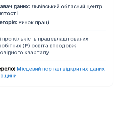
авач даних
:
Львівський обласний центр
нятості
егорія
:
Ринок праці
і про кількість працевлаштованих
робітних (P) освіта впродовж
повідного кварталу
ерело
:
Місцевий портал відкритих даних
івщини