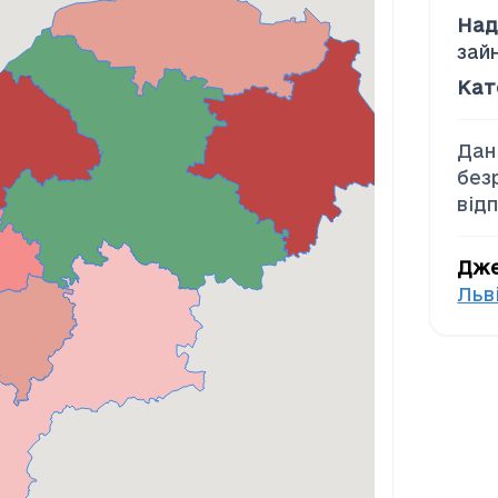
Над
зай
Кат
Дан
без
від
Дж
Льв