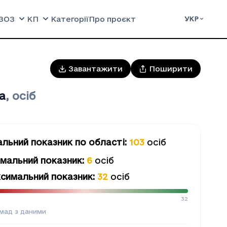
ЗОЗ
КП
Категорії
Про проєкт
УКР
Завантажити
Поширити
а
,
осіб
альний показник
по області
:
103
осіб
імальний показник
:
6
осіб
симальний показник
:
32
осіб
32
мад з даними