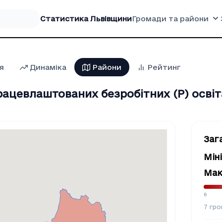
Статистика Львівщини
Громади та райони
я
Динаміка
Райони
Рейтинг
рацевлаштованих безробітних (P) освіт
Заг
Мін
Мак
6
7
гро