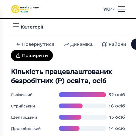
УКР
Категорії
Повернутися
Динаміка
Райони
Поширити
Кількість працевлаштованих
безробітних (P) освіта
,
осіб
32
осіб
Львівський
16
осіб
Стрийський
15
осіб
Шептицький
14
осіб
Дрогобицький