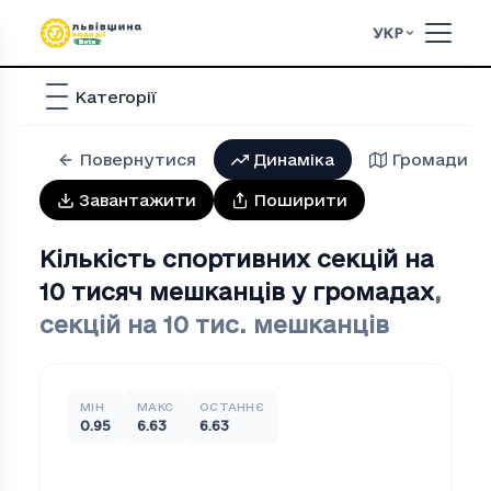
УКР
Категорії
Повернутися
Динаміка
Громади
Завантажити
Поширити
Кількість спортивних секцій на
10 тисяч мешканців у громадах
,
секцій на 10 тис. мешканців
МІН
МАКС
ОСТАННЄ
0.95
6.63
6.63