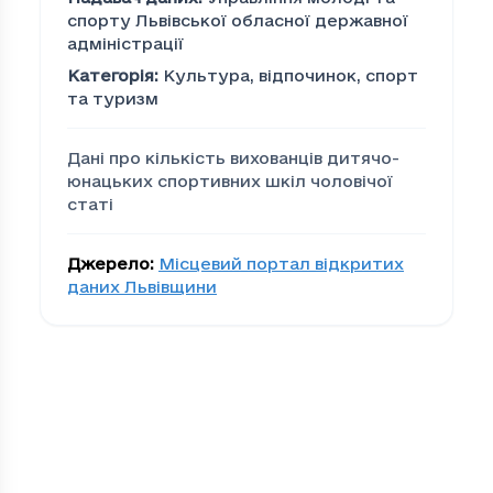
спорту Львівської обласної державної
адміністрації
Категорія
:
Культура, відпочинок, спорт
та туризм
Дані про кількість вихованців дитячо-
юнацьких спортивних шкіл чоловічої
статі
Джерело
:
Місцевий портал відкритих
даних Львівщини
Кількість вихованців д
Громада
Кі
00279edd-bacc-4cea-be0d-efc80d873eab
37
01c58787-4901-4ec2-9c82-559162245a92
18
09cef80a-5e2a-41fb-9c62-cfdfcaef9900
43