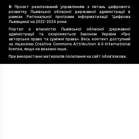
deffd60d-184d-4c09-a7aa-98fcf3047fbe
0
© Проєкт реалізований управлінням з питань цифрового
e44dd984-11ef-4946-a7c7-513084039198
24
розвитку Львівської обласної державної адміністрації в
рамках Регіональної програми інформатизації 'Цифрова
e4bb662a-7cce-4d36-be4d-ebea6e8b2e2f
51
Львівщина' на 2022-2024 роки.
e544867d-bac2-4c77-9ade-0fe8dea8e77b
0
Портал є власністю Львівської обласної державної
адміністрації та охороняється Законом України «Про
e7e6cb14-20eb-4675-9f40-e1f7f12b4587
18
авторське право та суміжні права». Весь контент доступний
e828d410-53f2-4f19-99ff-450c5d9c3637
12
за ліцензією Creative Commons Attribution 4.0 International
license, якщо не вказано інше.
ea54c8d9-569e-494d-b056-47241a608689
0
При використанні матеріалів посилання на сайт обов’язкове.
f48eabfe-1882-4fb8-ac60-22235391b720
42