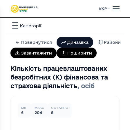
УКР
Категорії
Повернутися
Динаміка
Райони
Завантажити
Поширити
Кількість працевлаштованих
безробітних (K) фінансова та
страхова діяльність
,
осіб
МІН
МАКС
ОСТАННЄ
6
204
8