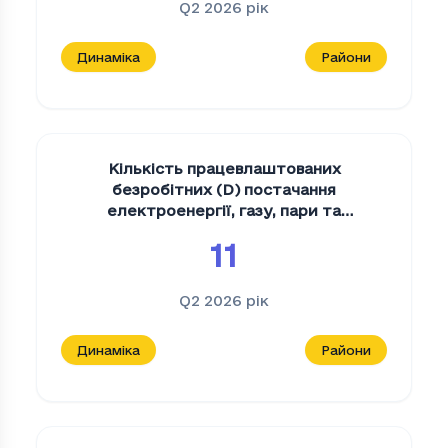
Q2 2026
рік
Динаміка
Райони
Кількість працевлаштованих
безробітних (D) постачання
електроенергії, газу, пари та
кондиційованого повітря
,
осіб
11
Q2 2026
рік
Динаміка
Райони