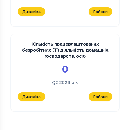
Динаміка
Райони
Кількість працевлаштованих
безробітних (T) діяльність домашніх
господарств
,
осіб
0
Q2 2026
рік
Динаміка
Райони
Кількість працевлаштованих безробітни
Період
Кількість працевлаштованих безробі
Q1 2021
57