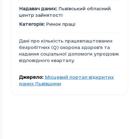
Надавач даних
:
Львівський обласний
центр зайнятості
Категорія
:
Ринок праці
Дані про кількість працевлаштованих
безробітних (Q) охорона здоров'я та
надання соціальної допомоги упродовж
відповідного кварталу
Джерело
:
Місцевий портал відкритих
даних Львівщини
Кількість працевлаштов
Громада
Кі
2040718e-0ee2-473a-b6cd-60f40b87c05b
24
232ec292-2d76-4c46-ba47-cddf1e97d6d3
25
24bee9c5-9d04-4e06-b246-909ceac028f8
9