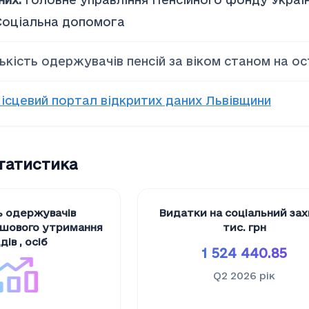
Соціальна допомога
лькість одержувачів пенсій за віком станом на о
ісцевий портал відкритих даних Львівщини
статистика
ь одержувачів
Видатки на соціальний за
ошового утримання
тис. грн
дів
,
осіб
1 524 440.85
Q2 2026
рік