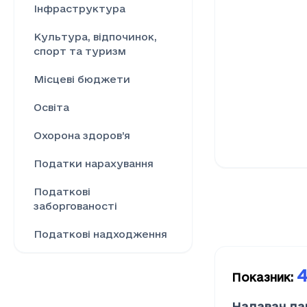
Інфраструктура
Культура, відпочинок,
спорт та туризм
Місцеві бюджети
Освіта
Охорона здоров’я
Податки нарахування
Податкові
заборгованості
Податкові надходження
Ринок праці
4
Показник
:
Сільське господарство
Надавач да