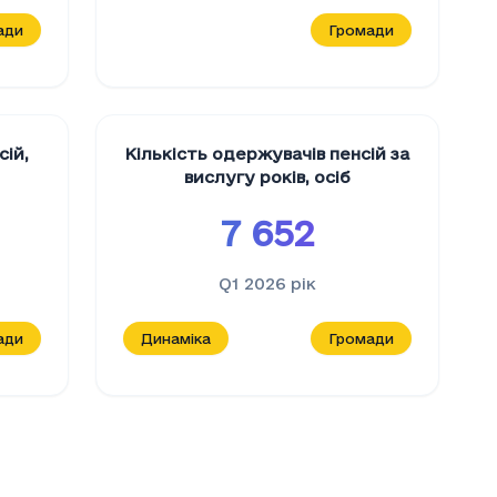
ади
Громади
сій
,
Кількість одержувачів пенсій за
вислугу років
,
осіб
7 652
Q1 2026
рік
ади
Динаміка
Громади