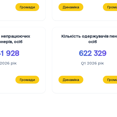
Громади
Динаміка
Гром
ь непрацюючих
Кількість одержувачів пен
онерів
,
осіб
осіб
1 928
622 329
 2026
рік
Q1 2026
рік
Громади
Динаміка
Гром
 одержувачів пенсій за віком
, осіб
ість одержувачів пенсій за віком
(осіб)
3
3