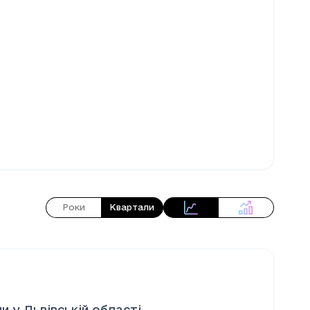
Роки
Квартали
и у Львівській області