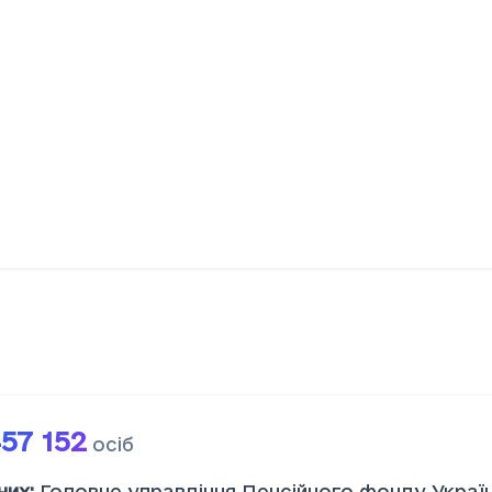
57 152
осіб
них
:
Головне управління Пенсійного фонду Україн