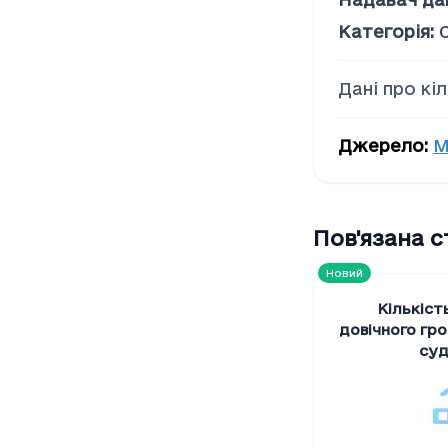
Соціальна допомога
Категорія
:
Дані про кі
Джерело
:
М
Пов'язана 
Новий
Кількіст
довічного гр
суд