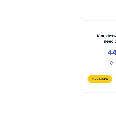
Кількіст
пенсі
44
Q1
Динаміка
Кількість
Період
Кільк
Q1 2023
46273
Q2 2023
46305