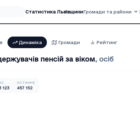
Статистика Львівщини
Громади та райони
я
Динаміка
Громади
Рейтинг
держувачів пенсій за віком
,
осіб
КС
ОСТАННЄ
3 123
457 152