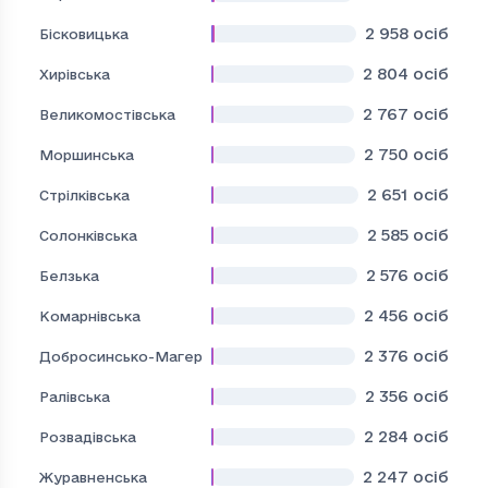
2 958
осіб
Бісковицька
2 804
осіб
Хирівська
2 767
осіб
Великомостівська
2 750
осіб
Моршинська
2 651
осіб
Стрілківська
2 585
осіб
Солонківська
2 576
осіб
Белзька
2 456
осіб
Комарнівська
2 376
осіб
Добросинсько-Магерівська
2 356
осіб
Ралівська
2 284
осіб
Розвадівська
2 247
осіб
Журавненська