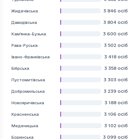
3 846
осіб
Жидачівська
3 804
осіб
Давидівська
3 600
осіб
Кам'янка-Бузька
3 502
осіб
Рава-Руська
3 418
осіб
Івано-Франківська
3 358
осіб
Бібрська
3 303
осіб
Пустомитівська
3 239
осіб
Добромильська
3 188
осіб
Новояричівська
3 106
осіб
Красненська
3 102
осіб
Меденицька
3 099
осіб
Боринська