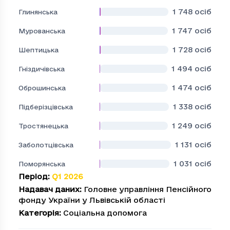
1 748
осіб
Глинянська
1 747
осіб
Мурованська
1 728
осіб
Шептицька
1 494
осіб
Гніздичівська
1 474
осіб
Оброшинська
1 338
осіб
Підберізцівська
1 249
осіб
Тростянецька
1 131
осіб
Заболотцівська
1 031
осіб
Поморянська
Період
:
Q1 2026
Надавач даних
:
Головне управління Пенсійного
фонду України у Львівській області
Категорія
:
Соціальна допомога