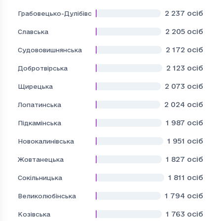
2 237
осіб
Грабовецько-Дулібівська
2 205
осіб
Славська
2 172
осіб
Судововишнянська
2 123
осіб
Добротвірська
2 073
осіб
Щирецька
2 024
осіб
Лопатинська
1 987
осіб
Підкамінська
1 951
осіб
Новокалинівська
1 827
осіб
Жовтанецька
1 811
осіб
Сокільницька
1 794
осіб
Великолюбінська
1 763
осіб
Козівська