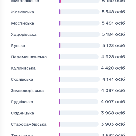
6 150
осіб
Миколаївська
5 548
осіб
Жовківська
5 491
осіб
Мостиська
5 184
осіб
Ходорівська
5 123
осіб
Буська
4 628
осіб
Перемишлянська
4 420
осіб
Куликівська
4 141
осіб
Сколівська
4 087
осіб
Зимноводівська
4 007
осіб
Рудківська
3 968
осіб
Східницька
3 903
осіб
Старосамбірська
3 882
осіб
Турківська