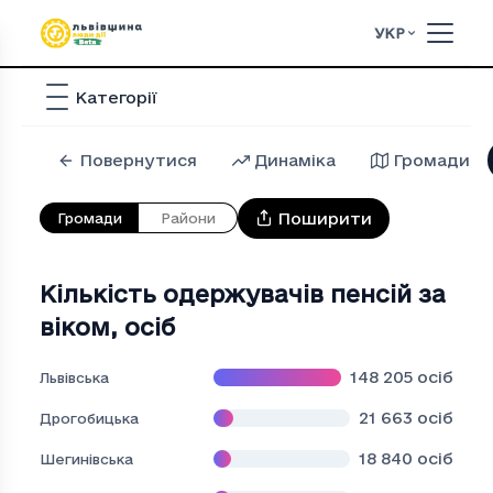
УКР
Категорії
Повернутися
Динаміка
Громади
Поширити
Громади
Райони
Кількість одержувачів пенсій за
віком
,
осіб
148 205
осіб
Львівська
21 663
осіб
Дрогобицька
18 840
осіб
Шегинівська