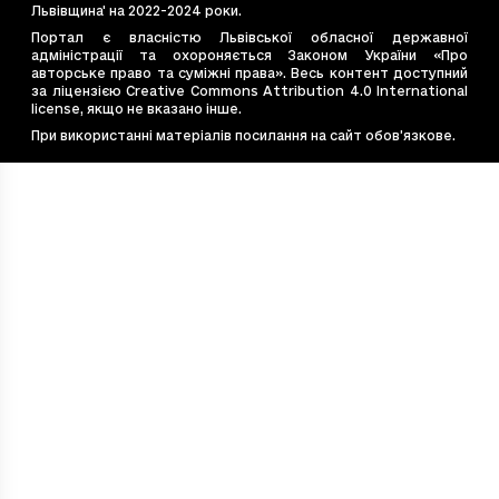
e4bb662a-7cce-4d36-be4d-ebea6e8b2e2f
27
Львівщина' на 2022-2024 роки.
e544867d-bac2-4c77-9ade-0fe8dea8e77b
12
Портал є власністю Львівської обласної державної
адміністрації та охороняється Законом України «Про
e7e6cb14-20eb-4675-9f40-e1f7f12b4587
16
авторське право та суміжні права». Весь контент доступний
e828d410-53f2-4f19-99ff-450c5d9c3637
35
за ліцензією Creative Commons Attribution 4.0 International
license, якщо не вказано інше.
ea54c8d9-569e-494d-b056-47241a608689
16
При використанні матеріалів посилання на сайт обов’язкове.
f48eabfe-1882-4fb8-ac60-22235391b720
44