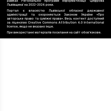
рамках Регіональної програми інформатизації 'Цифрова
e4bb662a-7cce-4d36-be4d-ebea6e8b2e2f
62
Львівщина' на 2022-2024 роки.
e544867d-bac2-4c77-9ade-0fe8dea8e77b
13
Портал є власністю Львівської обласної державної
адміністрації та охороняється Законом України «Про
e7e6cb14-20eb-4675-9f40-e1f7f12b4587
44
авторське право та суміжні права». Весь контент доступний
e828d410-53f2-4f19-99ff-450c5d9c3637
14
за ліцензією Creative Commons Attribution 4.0 International
license, якщо не вказано інше.
ea54c8d9-569e-494d-b056-47241a608689
45
При використанні матеріалів посилання на сайт обов’язкове.
f48eabfe-1882-4fb8-ac60-22235391b720
16