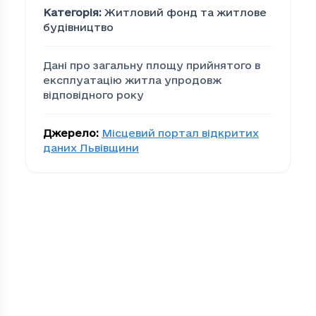
Категорія
:
Житловий фонд та житлове
будівництво
Дані про загальну площу прийнятого в
експлуатацію житла упродовж
відповідного року
Джерело
:
Місцевий портал відкритих
даних Львівщини
Загальна площа прийня
Громада
За
00279edd-bacc-4cea-be0d-efc80d873eab
25
01c58787-4901-4ec2-9c82-559162245a92
63
09cef80a-5e2a-41fb-9c62-cfdfcaef9900
44
18cd1b6f-c770-4386-8cf4-3f6819d9d732
20
1d7ca7ac-a001-444b-8347-c77e79ea6cc4
21