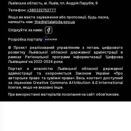
Львівська область, м. Львів, пл. Андрія Парубія, 9
cb07e44ea-db82-4430-a5f0-0917b175388
66.
Телефон
:
+380322752777
cb32e3ea-db82-4430-a5f0-0917b1753517
57.
Якщо ви маєте зауваження або пропозиції, будь ласка,
cc34f668-3523-4cd8-87bb-d96f93637349
94
напишіть нам
:
thedigital@loda.gov.ua
cf41497d-9e05-4dd6-b9eb-7de1fc2e0de4
77
Слідкуйте за нами
:
d7907f49-c4bc-4044-bfeb-11675799f689
191
Розробка порталу
deffd60d-184d-4c09-a7aa-98fcf3047fbe
116
© Проєкт реалізований управлінням з питань цифрового
e44dd984-11ef-4946-a7c7-513084039198
30
розвитку Львівської обласної державної адміністрації в
рамках Регіональної програми інформатизації 'Цифрова
e4bb662a-7cce-4d36-be4d-ebea6e8b2e2f
51.
Львівщина' на 2022-2024 роки.
e544867d-bac2-4c77-9ade-0fe8dea8e77b
47
Портал є власністю Львівської обласної державної
адміністрації та охороняється Законом України «Про
e7e6cb14-20eb-4675-9f40-e1f7f12b4587
72.
авторське право та суміжні права». Весь контент доступний
e828d410-53f2-4f19-99ff-450c5d9c3637
76
за ліцензією Creative Commons Attribution 4.0 International
license, якщо не вказано інше.
ea54c8d9-569e-494d-b056-47241a608689
38
При використанні матеріалів посилання на сайт обов’язкове.
f48eabfe-1882-4fb8-ac60-22235391b720
60