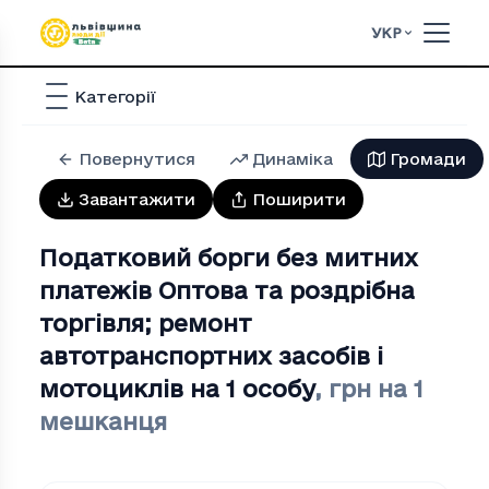
УКР
Категорії
Повернутися
Динаміка
Громади
Завантажити
Поширити
Податковий борги без митних
платежів Оптова та роздрiбна
торгiвля; ремонт
автотранспортних засобiв i
мотоциклiв на 1 особу
,
грн на 1
мешканця