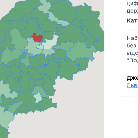
циф
дер
Кат
Наб
без
від
“По
Дж
Льв