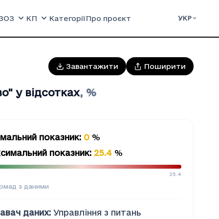
ЗОЗ
КП
Категорії
Про проєкт
УКР
Завантажити
Поширити
о" у відсотках
,
%
імальний показник
:
0
%
симальний показник
:
25.4
%
25.4
омад з даними
авач даних
:
Управління з питань