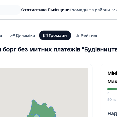
Статистика Львівщини
Громади та райони
я
Динаміка
Громади
Рейтинг
борг без митних платежів "Будiвництв
Мін
Мак
0
80
гр
Над