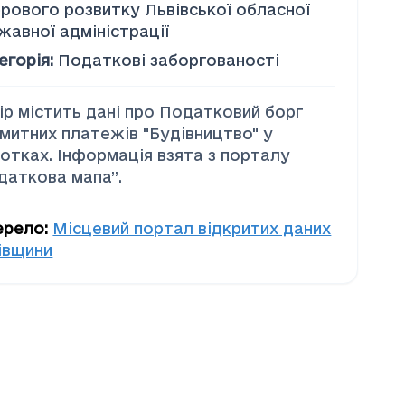
рового розвитку Львівської обласної
жавної адміністрації
егорія
:
Податкові заборгованості
ір містить дані про Податковий борг
 митних платежів "Будiвництво" у
сотках. Інформація взята з порталу
даткова мапа”.
ерело
:
Місцевий портал відкритих даних
івщини