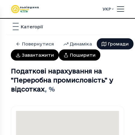
УКР
Категорії
Повернутися
Динаміка
Громади
Завантажити
Поширити
Податкові нарахування на
"Переробна промисловiсть" у
відсотках
,
%