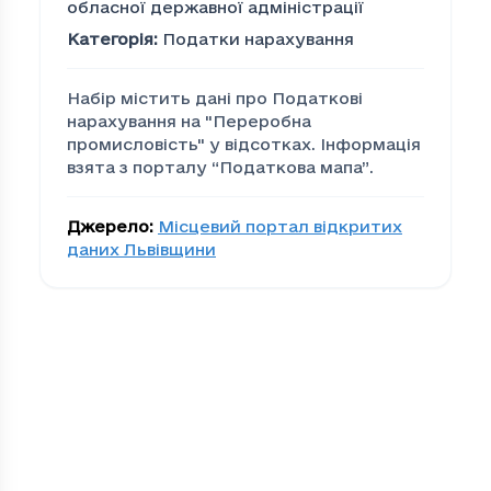
обласної державної адміністрації
Категорія
:
Податки нарахування
Набір містить дані про Податкові
нарахування на "Переробна
промисловiсть" у відсотках. Інформація
взята з порталу “Податкова мапа”.
Джерело
:
Місцевий портал відкритих
даних Львівщини
Податкові нарахування
Громада
По
00279edd-bacc-4cea-be0d-efc80d873eab
14.
01c58787-4901-4ec2-9c82-559162245a92
11.
09cef80a-5e2a-41fb-9c62-cfdfcaef9900
4.3
18cd1b6f-c770-4386-8cf4-3f6819d9d732
2