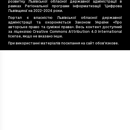
e44dd984-11ef-4946-a7c7-513084039198
8
розвитку Львівської обласної державної адміністрації в
рамках Регіональної програми інформатизації 'Цифрова
e4bb662a-7cce-4d36-be4d-ebea6e8b2e2f
5.4
Львівщина' на 2022-2024 роки.
e544867d-bac2-4c77-9ade-0fe8dea8e77b
5.6
Портал є власністю Львівської обласної державної
адміністрації та охороняється Законом України «Про
e7e6cb14-20eb-4675-9f40-e1f7f12b4587
10.
авторське право та суміжні права». Весь контент доступний
e828d410-53f2-4f19-99ff-450c5d9c3637
3
за ліцензією Creative Commons Attribution 4.0 International
license, якщо не вказано інше.
ea54c8d9-569e-494d-b056-47241a608689
4.9
При використанні матеріалів посилання на сайт обов’язкове.
f48eabfe-1882-4fb8-ac60-22235391b720
6.8