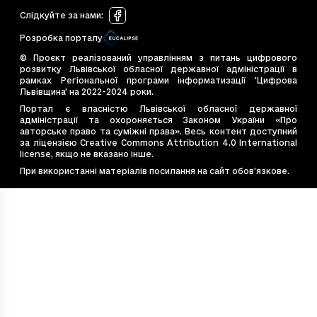
cf41497d-9e05-4dd6-b9eb-7de1fc2e0de4
19.
Слідкуйте за нами
:
d7907f49-c4bc-4044-bfeb-11675799f689
60
Розробка порталу
deffd60d-184d-4c09-a7aa-98fcf3047fbe
58
© Проєкт реалізований управлінням з питань цифрового
e44dd984-11ef-4946-a7c7-513084039198
7.1
розвитку Львівської обласної державної адміністрації в
рамках Регіональної програми інформатизації 'Цифрова
e4bb662a-7cce-4d36-be4d-ebea6e8b2e2f
12.
Львівщина' на 2022-2024 роки.
e544867d-bac2-4c77-9ade-0fe8dea8e77b
30
Портал є власністю Львівської обласної державної
адміністрації та охороняється Законом України «Про
e7e6cb14-20eb-4675-9f40-e1f7f12b4587
49
авторське право та суміжні права». Весь контент доступний
e828d410-53f2-4f19-99ff-450c5d9c3637
1.6
за ліцензією Creative Commons Attribution 4.0 International
license, якщо не вказано інше.
ea54c8d9-569e-494d-b056-47241a608689
44
При використанні матеріалів посилання на сайт обов’язкове.
f48eabfe-1882-4fb8-ac60-22235391b720
16