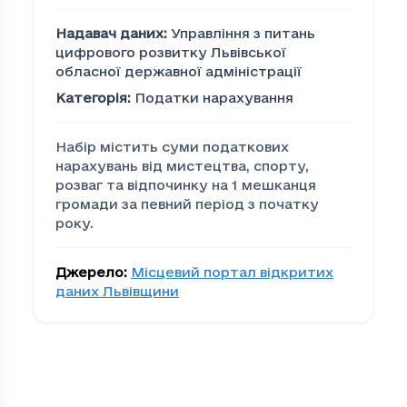
Надавач даних
:
Управління з питань
цифрового розвитку Львівської
обласної державної адміністрації
Категорія
:
Податки нарахування
Набір містить суми податкових
нарахувань від мистецтва, спорту,
розваг та відпочинку на 1 мешканця
громади за певний період з початку
року.
Джерело
:
Місцевий портал відкритих
даних Львівщини
Податкові нарахування
Громада
По
00279edd-bacc-4cea-be0d-efc80d873eab
65