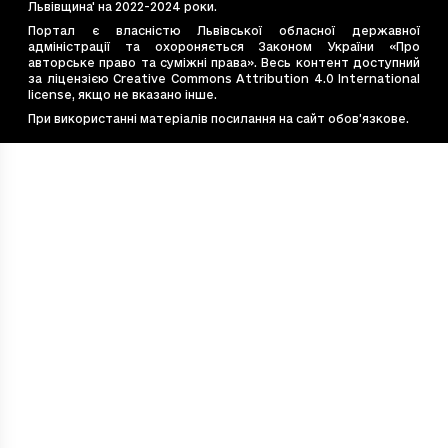
Львівщина' на 2022-2024 роки.
e544867d-bac2-4c77-9ade-0fe8dea8e77b
1.9
Портал є власністю Львівської обласної державної
адміністрації та охороняється Законом України «Про
e7e6cb14-20eb-4675-9f40-e1f7f12b4587
5.7
авторське право та суміжні права». Весь контент доступний
e828d410-53f2-4f19-99ff-450c5d9c3637
0.3
за ліцензією Creative Commons Attribution 4.0 International
license, якщо не вказано інше.
ea54c8d9-569e-494d-b056-47241a608689
2.6
При використанні матеріалів посилання на сайт обов’язкове.
f48eabfe-1882-4fb8-ac60-22235391b720
2.3