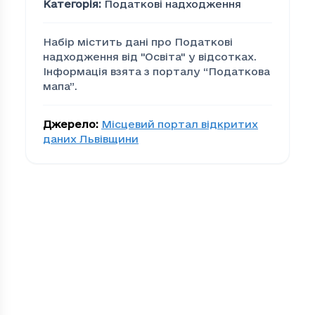
Категорія
:
Податкові надходження
Набір містить дані про Податкові
надходження від "Освiта" у відсотках.
Інформація взята з порталу “Податкова
мапа”.
Джерело
:
Місцевий портал відкритих
даних Львівщини
Податкові надходження 
Громада
По
00279edd-bacc-4cea-be0d-efc80d873eab
3.5
01c58787-4901-4ec2-9c82-559162245a92
5
09cef80a-5e2a-41fb-9c62-cfdfcaef9900
0.3
18cd1b6f-c770-4386-8cf4-3f6819d9d732
0.1
1d7ca7ac-a001-444b-8347-c77e79ea6cc4
0.9
2040718e-0ee2-473a-b6cd-60f40b87c05b
25.