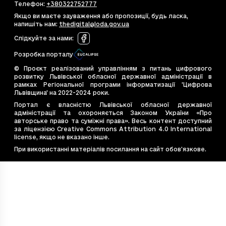
Телефон
:
+380322752777
cb32e3ea-db82-4430-a5f0-0917b1753517
2.0
Якщо ви маєте зауваження або пропозиції, будь ласка,
cc34f668-3523-4cd8-87bb-d96f93637349
3.
напишіть нам
:
thedigital@loda.gov.ua
cf41497d-9e05-4dd6-b9eb-7de1fc2e0de4
8.
Слідкуйте за нами
:
d7907f49-c4bc-4044-bfeb-11675799f689
9.
Розробка порталу
deffd60d-184d-4c09-a7aa-98fcf3047fbe
3.7
© Проєкт реалізований управлінням з питань цифрового
e44dd984-11ef-4946-a7c7-513084039198
15.
розвитку Львівської обласної державної адміністрації в
рамках Регіональної програми інформатизації 'Цифрова
e4bb662a-7cce-4d36-be4d-ebea6e8b2e2f
10
Львівщина' на 2022-2024 роки.
e544867d-bac2-4c77-9ade-0fe8dea8e77b
7.2
Портал є власністю Львівської обласної державної
адміністрації та охороняється Законом України «Про
e7e6cb14-20eb-4675-9f40-e1f7f12b4587
4.9
авторське право та суміжні права». Весь контент доступний
e828d410-53f2-4f19-99ff-450c5d9c3637
24
за ліцензією Creative Commons Attribution 4.0 International
license, якщо не вказано інше.
ea54c8d9-569e-494d-b056-47241a608689
4.2
При використанні матеріалів посилання на сайт обов’язкове.
f48eabfe-1882-4fb8-ac60-22235391b720
5.7