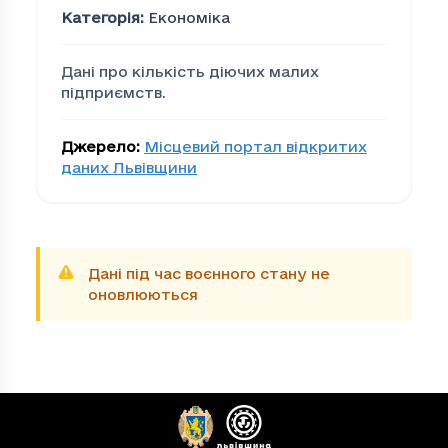
Категорія
:
Економіка
Дані про кількість діючих малих
підприємств.
Джерело
:
Місцевий портал відкритих
даних Львівщини
Дані під час воєнного стану не
оновлюються
Кількість діючих мали
Громада
Кі
2040718e-0ee2-473a-b6cd-60f40b87c05b
13
232ec292-2d76-4c46-ba47-cddf1e97d6d3
115