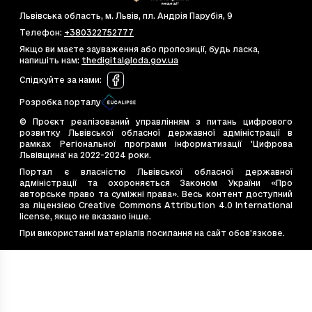
24bee9c5-9d04-4e06-b246-909ceac028f8
79
Львівська область, м. Львів, пл. Андрія Парубія, 9
255653a9-678a-43b9-838f-2782a211eb21
79
Телефон
:
+380322752777
30811205-f469-4260-9bc1-dff4039a9384
14
Якщо ви маєте зауваження або пропозиції, будь ласка,
напишіть нам
c34718ed-50ee-4bb7-8655-7824f7ba1e5d
:
thedigital@loda.gov.ua
55
d7907f49-c4bc-4044-bfeb-11675799f689
57
Слідкуйте за нами
:
Розробка порталу
© Проєкт реалізований управлінням з питань цифрового
розвитку Львівської обласної державної адміністрації в
рамках Регіональної програми інформатизації 'Цифрова
Львівщина' на 2022-2024 роки.
Портал є власністю Львівської обласної державної
адміністрації та охороняється Законом України «Про
авторське право та суміжні права». Весь контент доступний
за ліцензією Creative Commons Attribution 4.0 International
license, якщо не вказано інше.
При використанні матеріалів посилання на сайт обов’язкове.