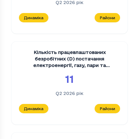
Q2 2026
рік
Динаміка
Райони
Кількість працевлаштованих
безробітних (D) постачання
електроенергії, газу, пари та
кондиційованого повітря
,
осіб
11
Q2 2026
рік
Динаміка
Райони