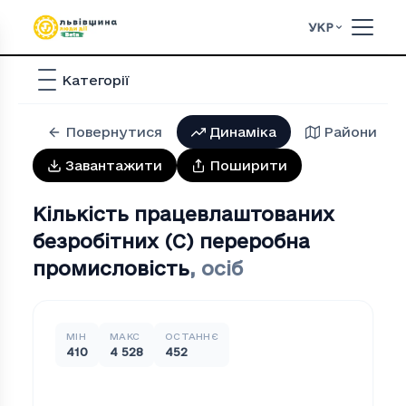
УКР
Категорії
Повернутися
Динаміка
Райони
Завантажити
Поширити
Кількість працевлаштованих
безробітних (С) переробна
промисловість
,
осіб
МІН
МАКС
ОСТАННЄ
410
4 528
452