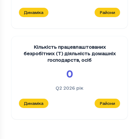
Динаміка
Райони
Кількість працевлаштованих
безробітних (T) діяльність домашніх
господарств
,
осіб
0
Q2 2026
рік
Динаміка
Райони
Кількість працевлаштованих безробітн
Період
Кількість працевлаштованих безроб
Q1 2021
1320