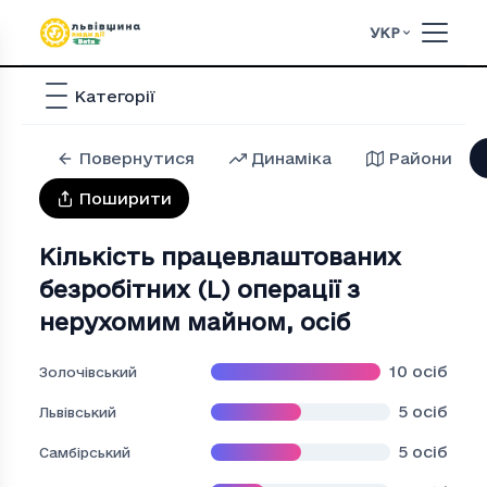
УКР
Категорії
Повернутися
Динаміка
Райони
Поширити
Кількість працевлаштованих
безробітних (L) операції з
нерухомим майном
,
осіб
10
осіб
Золочівський
5
осіб
Львівський
5
осіб
Самбірський