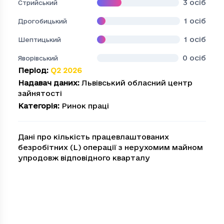
3
осіб
Стрийський
1
осіб
Дрогобицький
1
осіб
Шептицький
0
осіб
Яворівський
Період
:
Q2 2026
Надавач даних
:
Львівський обласний центр
зайнятості
Категорія
:
Ринок праці
Дані про кількість працевлаштованих
безробітних (L) операції з нерухомим майном
упродовж відповідного кварталу