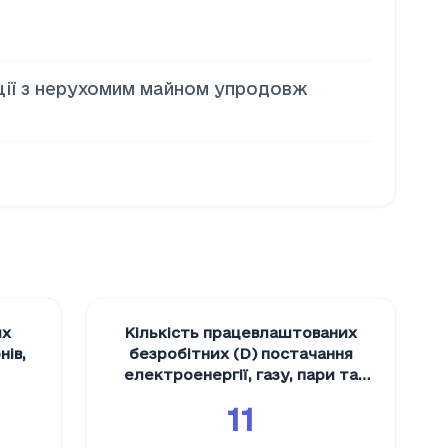
ації з нерухомим майном упродовж
их
Кількість працевлаштованих
нів
,
безробітних (D) постачання
електроенергії, газу, пари та
кондиційованого повітря
,
осіб
11