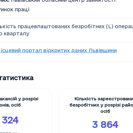
Ринок праці
лькість працевлаштованих безробітних (L) опер
о кварталу
ісцевий портал відкритих даних Львівщини
статистика
акансій у розрізі
Кількість зареєстрован
онів
,
осіб
безробітних у розрізі райо
осіб
 324
3 864