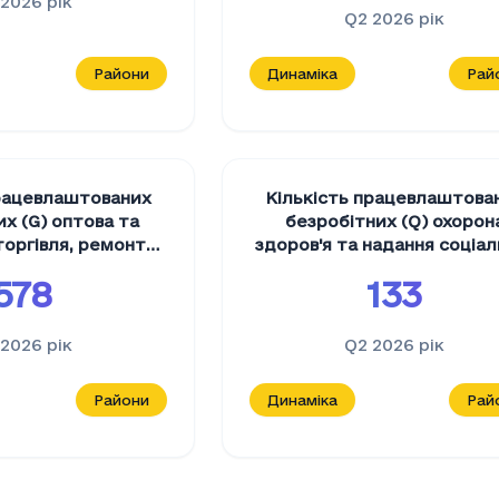
 2026
рік
Q2 2026
рік
Райони
Динаміка
Рай
працевлаштованих
Кількість працевлаштова
х (G) оптова та
безробітних (Q) охорон
торгівля, ремонт
здоров'я та надання соціал
ортних засобів і
допомоги
,
осіб
578
133
иклів
,
осіб
 2026
рік
Q2 2026
рік
Райони
Динаміка
Рай
 працевлаштованих безробітних (L) операції з 
ість працевлаштованих безробітних (L) операції