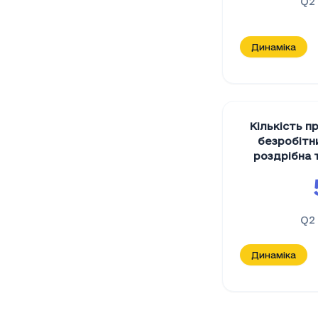
Q2
Динаміка
Кількість 
безробітни
роздрібна 
автотрансп
мотоц
Q2
Динаміка
Кількість
Період
Кільк