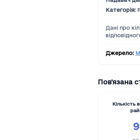
Соціальна допомога
Категорія
:
Дані про кі
відповідног
Джерело
:
М
Пов'язана 
Кількість в
рай
9