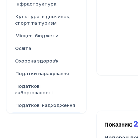
Інфраструктура
Культура, відпочинок,
спорт та туризм
Місцеві бюджети
Освіта
Охорона здоров’я
Податки нарахування
Податкові
заборгованості
Податкові надходження
Ринок праці
2
Показник
:
Сільське господарство
Надавач да