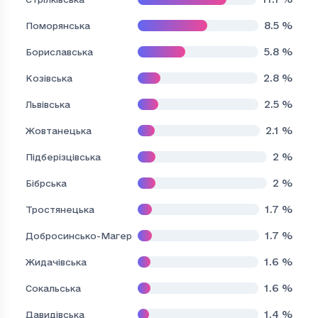
8.5
%
Поморянська
5.8
%
Бориславська
2.8
%
Козівська
2.5
%
Львівська
2.1
%
Жовтанецька
2
%
Підберізцівська
2
%
Бібрська
1.7
%
Тростянецька
1.7
%
Добросинсько-Магерівська
1.6
%
Жидачівська
1.6
%
Сокальська
1.4
%
Давидівська