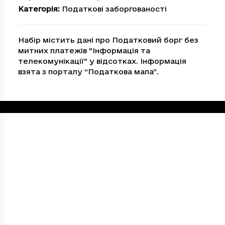
Категорія
:
Податкові заборгованості
Набір містить дані про Податковий борг без
митних платежів "Iнформацiя та
телекомунiкацiї" у відсотках. Інформація
взята з порталу “Податкова мапа”.
Loading...