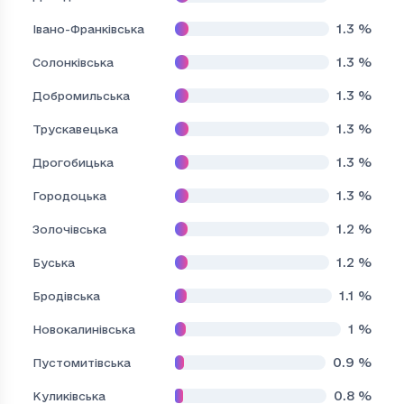
1.3
%
Івано-Франківська
1.3
%
Солонківська
1.3
%
Добромильська
1.3
%
Трускавецька
1.3
%
Дрогобицька
1.3
%
Городоцька
1.2
%
Золочівська
1.2
%
Буська
1.1
%
Бродівська
1
%
Новокалинівська
0.9
%
Пустомитівська
0.8
%
Куликівська