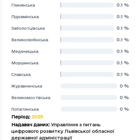
0.1
%
Глинянська
0.1
%
Підкамінська
0.1
%
Заболотцівська
0.1
%
Великолюбінська
0.1
%
Меденицька
0.1
%
Моршинська
0.1
%
Славська
0
%
Журавненська
0
%
Великомостівська
0
%
Лопатинська
Період
:
2025
Надавач даних
:
Управління з питань
цифрового розвитку Львівської обласної
державної адміністрації