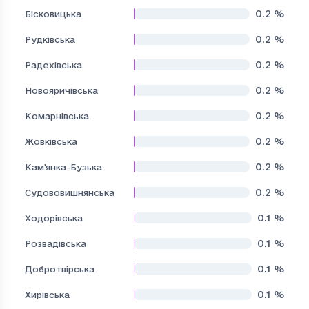
0.2
%
Бісковицька
0.2
%
Рудківська
0.2
%
Радехівська
0.2
%
Новояричівська
0.2
%
Комарнівська
0.2
%
Жовківська
0.2
%
Кам'янка-Бузька
0.2
%
Судововишнянська
0.1
%
Ходорівська
0.1
%
Розвадівська
0.1
%
Добротвірська
0.1
%
Хирівська