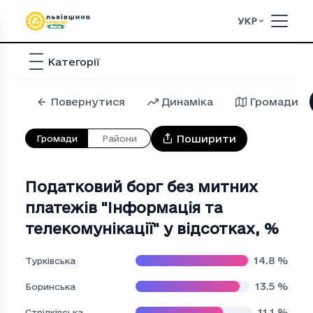
УКР
Категорії
Повернутися
Динаміка
Громади
Поширити
Громади
Райони
Податковий борг без митних
платежів "Iнформацiя та
телекомунiкацiї" у відсотках
,
%
14.8
%
Турківська
13.5
%
Боринська
11.1
%
Стрілківська