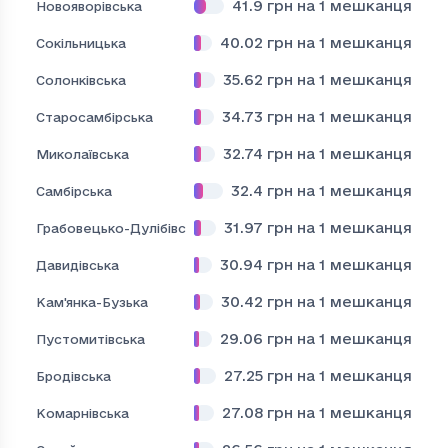
41.9
грн на 1 мешканця
Новояворівська
40.02
грн на 1 мешканця
Сокільницька
35.62
грн на 1 мешканця
Солонківська
34.73
грн на 1 мешканця
Старосамбірська
32.74
грн на 1 мешканця
Миколаївська
32.4
грн на 1 мешканця
Самбірська
31.97
грн на 1 мешканця
Грабовецько-Дулібівська
30.94
грн на 1 мешканця
Давидівська
30.42
грн на 1 мешканця
Кам'янка-Бузька
29.06
грн на 1 мешканця
Пустомитівська
27.25
грн на 1 мешканця
Бродівська
27.08
грн на 1 мешканця
Комарнівська