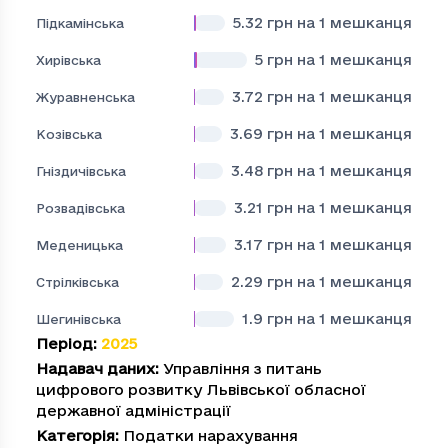
5.32
грн на 1 мешканця
Підкамінська
5
грн на 1 мешканця
Хирівська
3.72
грн на 1 мешканця
Журавненська
3.69
грн на 1 мешканця
Козівська
3.48
грн на 1 мешканця
Гніздичівська
3.21
грн на 1 мешканця
Розвадівська
3.17
грн на 1 мешканця
Меденицька
2.29
грн на 1 мешканця
Стрілківська
1.9
грн на 1 мешканця
Шегинівська
Період
:
2025
Надавач даних
:
Управління з питань
цифрового розвитку Львівської обласної
державної адміністрації
Категорія
:
Податки нарахування