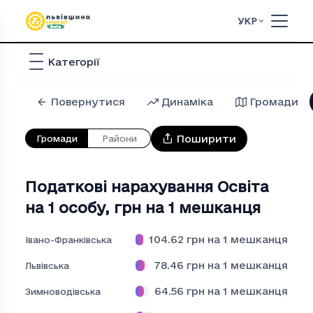
УКР
Категорії
Повернутися
Динаміка
Громади
Поширити
Громади
Райони
Податкові нарахування Освiта
на 1 особу
,
грн на 1 мешканця
104.62
грн на 1 мешканця
Івано-Франківська
78.46
грн на 1 мешканця
Львівська
64.56
грн на 1 мешканця
Зимноводівська