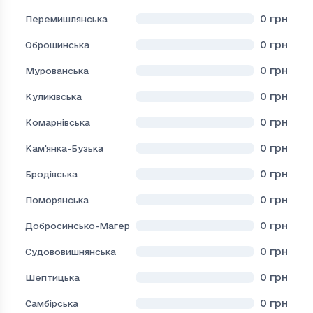
0
грн
Перемишлянська
0
грн
Оброшинська
0
грн
Мурованська
0
грн
Куликівська
0
грн
Комарнівська
0
грн
Кам'янка-Бузька
0
грн
Бродівська
0
грн
Поморянська
0
грн
Добросинсько-Магерівська
0
грн
Судововишнянська
0
грн
Шептицька
0
грн
Самбірська