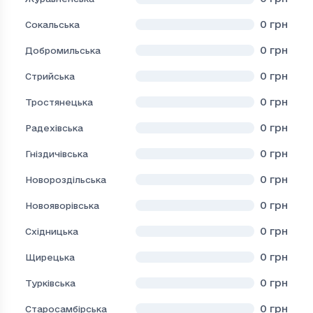
0
грн
Сокальська
0
грн
Добромильська
0
грн
Стрийська
0
грн
Тростянецька
0
грн
Радехівська
0
грн
Гніздичівська
0
грн
Новороздільська
0
грн
Новояворівська
0
грн
Східницька
0
грн
Щирецька
0
грн
Турківська
0
грн
Старосамбірська