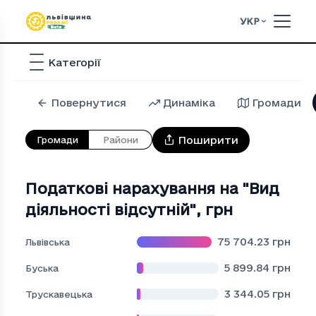
УКР
Категорії
Повернутися
Динаміка
Громади
Поширити
Громади
Райони
Податкові нарахування на "Вид
діяльності відсутній"
,
грн
75 704.23
грн
Львівська
5 899.84
грн
Буська
3 344.05
грн
Трускавецька