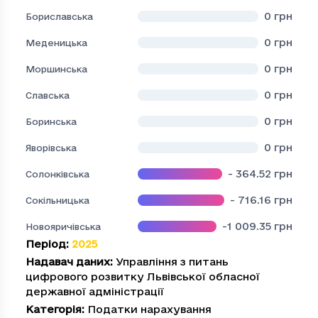
0
грн
Бориславська
0
грн
Меденицька
0
грн
Моршинська
0
грн
Славська
0
грн
Боринська
0
грн
Яворівська
- 364.52
грн
Солонківська
- 716.16
грн
Сокільницька
-1 009.35
грн
Новояричівська
Період
:
2025
Надавач даних
:
Управління з питань
цифрового розвитку Львівської обласної
державної адміністрації
Категорія
:
Податки нарахування