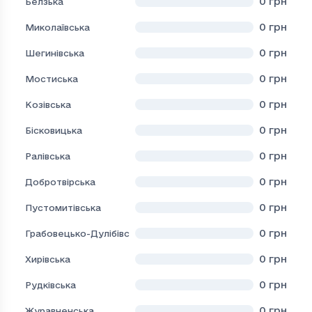
0
грн
Белзька
0
грн
Миколаївська
0
грн
Шегинівська
0
грн
Мостиська
0
грн
Козівська
0
грн
Бісковицька
0
грн
Ралівська
0
грн
Добротвірська
0
грн
Пустомитівська
0
грн
Грабовецько-Дулібівська
0
грн
Хирівська
0
грн
Рудківська
0
грн
Журавненська