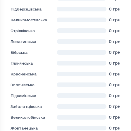
0
грн
Підберізцівська
0
грн
Великомостівська
0
грн
Стрілківська
0
грн
Лопатинська
0
грн
Бібрська
0
грн
Глинянська
0
грн
Красненська
0
грн
Золочівська
0
грн
Підкамінська
0
грн
Заболотцівська
0
грн
Великолюбінська
0
грн
Жовтанецька