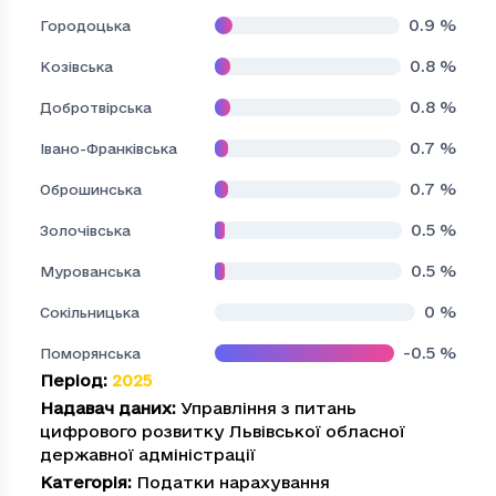
0.9
%
Городоцька
0.8
%
Козівська
0.8
%
Добротвірська
0.7
%
Івано-Франківська
0.7
%
Оброшинська
0.5
%
Золочівська
0.5
%
Мурованська
0
%
Сокільницька
-0.5
%
Поморянська
Період
:
2025
Надавач даних
:
Управління з питань
цифрового розвитку Львівської обласної
державної адміністрації
Категорія
:
Податки нарахування