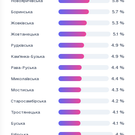
5.8
%
Новояричівська
5.7
%
Боринська
5.3
%
Жовківська
5.1
%
Жовтанецька
4.9
%
Рудківська
4.9
%
Кам'янка-Бузька
4.4
%
Рава-Руська
4.4
%
Миколаївська
4.3
%
Мостиська
4.2
%
Старосамбірська
4.1
%
Тростянецька
4.1
%
Буська
4
%
Бібрська