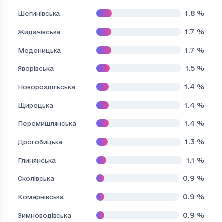
1.8
%
Шегинівська
1.7
%
Жидачівська
1.7
%
Меденицька
1.5
%
Яворівська
1.4
%
Новороздільська
1.4
%
Щирецька
1.4
%
Перемишлянська
1.3
%
Дрогобицька
1.1
%
Глинянська
0.9
%
Сколівська
0.9
%
Комарнівська
0.9
%
Зимноводівська