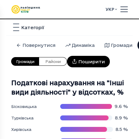
УКР
Категорії
Повернутися
Динаміка
Громади
Поширити
Громади
Райони
Податкові нарахування на "Iншi
види дiяльностi" у відсотках
,
%
9.6
%
Бісковицька
8.9
%
Турківська
8.5
%
Хирівська