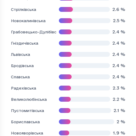
2.6
%
Стрілківська
2.5
%
Новокалинівська
2.4
%
Грабовецько-Дулібівська
2.4
%
Гніздичівська
2.4
%
Львівська
2.4
%
Бродівська
2.4
%
Славська
2.3
%
Радехівська
2.2
%
Великолюбінська
2.1
%
Пустомитівська
2
%
Бориславська
1.9
%
Новояворівська