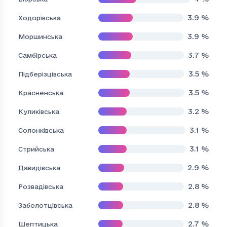
3.9
%
Ходорівська
3.9
%
Моршинська
3.7
%
Самбірська
3.5
%
Підберізцівська
3.5
%
Красненська
3.2
%
Куликівська
3.1
%
Солонківська
3.1
%
Стрийська
2.9
%
Давидівська
2.8
%
Розвадівська
2.8
%
Заболотцівська
2.7
%
Шептицька