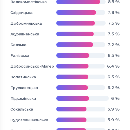
8.5
%
Великомостівська
7.8
%
Східницька
7.5
%
Добромильська
7.3
%
Журавненська
7.2
%
Белзька
6.5
%
Ралівська
6.4
%
Добросинсько-Магерівська
6.3
%
Лопатинська
6.2
%
Трускавецька
6
%
Підкамінська
5.9
%
Сокальська
5.9
%
Судововишнянська