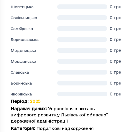
0
грн
Шептицька
0
грн
Сокільницька
0
грн
Самбірська
0
грн
Бориславська
0
грн
Меденицька
0
грн
Моршинська
0
грн
Славська
0
грн
Боринська
0
грн
Яворівська
Період
:
2025
Надавач даних
:
Управління з питань
цифрового розвитку Львівської обласної
державної адміністрації
Категорія
:
Податкові надходження