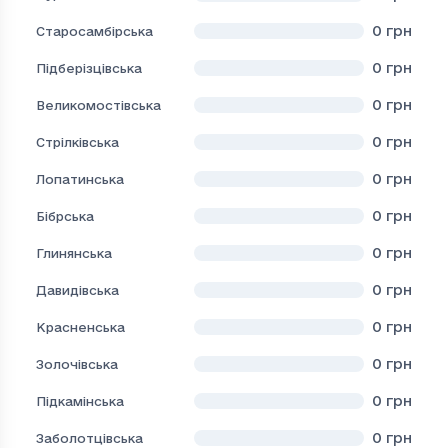
0
грн
Старосамбірська
0
грн
Підберізцівська
0
грн
Великомостівська
0
грн
Стрілківська
0
грн
Лопатинська
0
грн
Бібрська
0
грн
Глинянська
0
грн
Давидівська
0
грн
Красненська
0
грн
Золочівська
0
грн
Підкамінська
0
грн
Заболотцівська