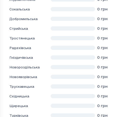
0
грн
Сокальська
0
грн
Добромильська
0
грн
Стрийська
0
грн
Тростянецька
0
грн
Радехівська
0
грн
Гніздичівська
0
грн
Новороздільська
0
грн
Новояворівська
0
грн
Трускавецька
0
грн
Східницька
0
грн
Щирецька
0
грн
Турківська