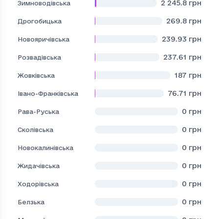
2 245.8
грн
Зимноводівська
269.8
грн
Дрогобицька
239.93
грн
Новояричівська
237.61
грн
Розвадівська
187
грн
Жовківська
76.71
грн
Івано-Франківська
0
грн
Рава-Руська
0
грн
Сколівська
0
грн
Новокалинівська
0
грн
Жидачівська
0
грн
Ходорівська
0
грн
Белзька