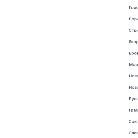
Гор
Бор
Стр
Явор
Брод
Мор
Нов
Нов
Бус
Граб
Сокі
Сла