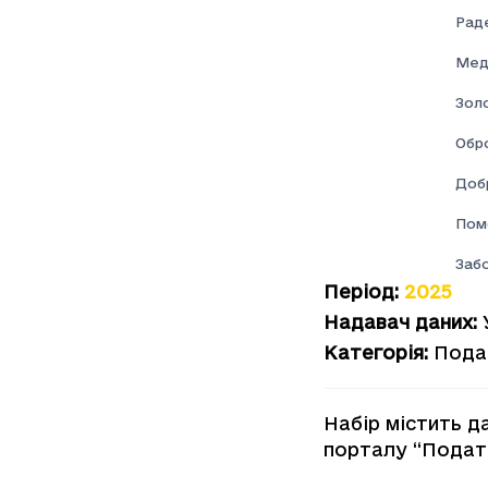
Раде
Мед
Золо
Обр
Доб
Пом
Забо
Період
:
2025
Надавач даних
:
Категорія
:
Пода
Набір містить да
порталу “Подат