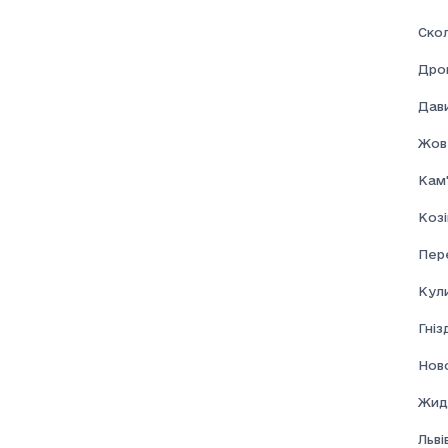
Скол
Дро
Дави
Жов
Кам'
Козі
Пер
Кул
Гні
Нов
Жид
Льві