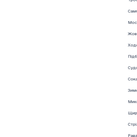
Соціальна допомога
Самб
Мос
Жовк
Ход
Підб
Суд
Сок
Зим
Мик
Щир
Стрі
Рав