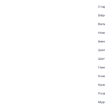
Ста
Бібр
Вел
Нов
Іва
Шеп
Шеги
Глин
Ком
Кра
Розв
Мур