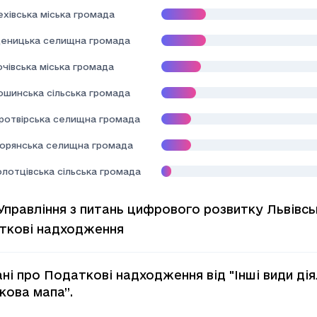
хівська міська громада
еницька селищна громада
чівська міська громада
ошинська сільська громада
ротвірська селищна громада
орянська селищна громада
лотцівська сільська громада
Управління з питань цифрового розвитку Львівсь
ткові надходження
ні про Податкові надходження від "Iншi види дiя
кова мапа”.