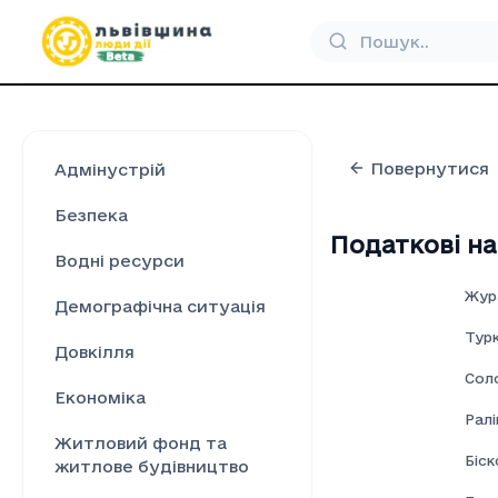
Повернутися
Адмінустрій
Безпека
Податкові на
Водні ресурси
Жур
Демографічна ситуація
Турк
Довкілля
Соло
Економіка
Ралі
Житловий фонд та
Біск
житлове будівництво