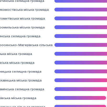
атинська селищна громада
икомостівська міська громада
томитівська міська громада
ромильська міська громада
инська селищна громада
росинсько-Магерівська сільська громада
зька міська громада
вська міська громада
дницька селищна громада
скавецька міська громада
камінська селищна громада
івська міська громада
стянецька сільська громада