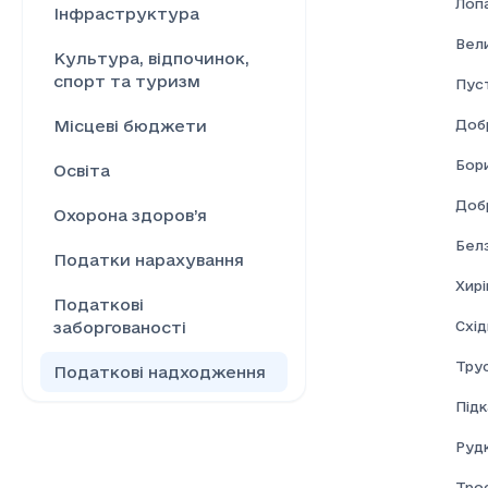
Лоп
Інфраструктура
Вел
Культура, відпочинок,
спорт та туризм
Пус
Доб
Місцеві бюджети
Бор
Освіта
Доб
Охорона здоров’я
Бел
Податки нарахування
Хирі
Податкові
Схі
заборгованості
Тру
Податкові надходження
Під
Ринок праці
Рудк
Сільське господарство
Тро