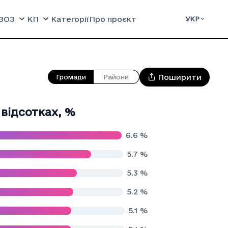
ЗОЗ
КП
Категорії
Про проєкт
УКР
Поширити
Громади
Райони
 відсотках
,
%
6.6
%
5.7
%
5.3
%
5.2
%
5.1
%