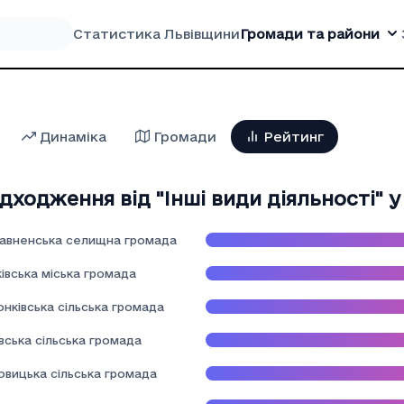
Статистика Львівщини
Громади та райони
Динаміка
Громади
Рейтинг
дходження від "Iншi види дiяльностi" у
авненська селищна громада
івська міська громада
нківська сільська громада
вська сільська громада
овицька сільська громада