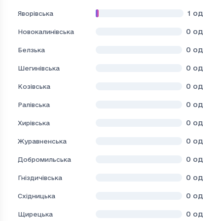
1
од
Яворівська
0
од
Новокалинівська
0
од
Белзька
0
од
Шегинівська
0
од
Козівська
0
од
Ралівська
0
од
Хирівська
0
од
Журавненська
0
од
Добромильська
0
од
Гніздичівська
0
од
Східницька
0
од
Щирецька