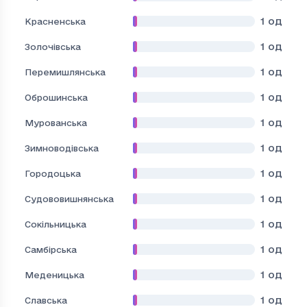
1
од
Красненська
1
од
Золочівська
1
од
Перемишлянська
1
од
Оброшинська
1
од
Мурованська
1
од
Зимноводівська
1
од
Городоцька
1
од
Судововишнянська
1
од
Сокільницька
1
од
Самбірська
1
од
Меденицька
1
од
Славська