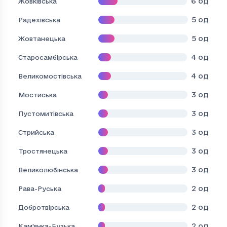
6
од
Жовківська
5
од
Радехівська
5
од
Жовтанецька
4
од
Старосамбірська
4
од
Великомостівська
3
од
Мостиська
3
од
Пустомитівська
3
од
Стрийська
3
од
Тростянецька
3
од
Великолюбінська
2
од
Рава-Руська
2
од
Добротвірська
2
од
Кам'янка-Бузька