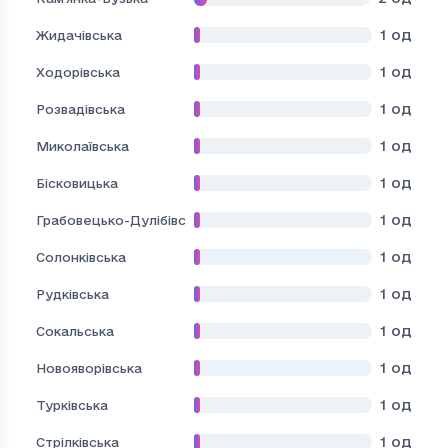
1
од
Жидачівська
1
од
Ходорівська
1
од
Розвадівська
1
од
Миколаївська
1
од
Бісковицька
1
од
Грабовецько-Дулібівська
1
од
Солонківська
1
од
Рудківська
1
од
Сокальська
1
од
Новояворівська
1
од
Турківська
1
од
Стрілківська