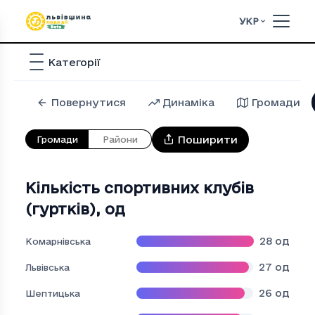
УКР
Категорії
Повернутися
Динаміка
Громади
Поширити
Громади
Райони
Кількість спортивних клубів
(гуртків)
,
од
28
од
Комарнівська
27
од
Львівська
26
од
Шептицька