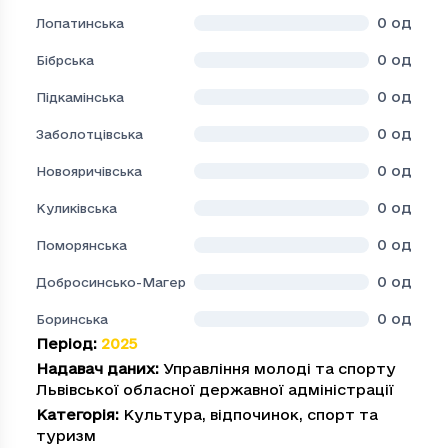
0
од
Лопатинська
0
од
Бібрська
0
од
Підкамінська
0
од
Заболотцівська
0
од
Новояричівська
0
од
Куликівська
0
од
Поморянська
0
од
Добросинсько-Магерівська
0
од
Боринська
Період
:
2025
Надавач даних
:
Управління молоді та спорту
Львівської обласної державної адміністрації
Категорія
:
Культура, відпочинок, спорт та
туризм