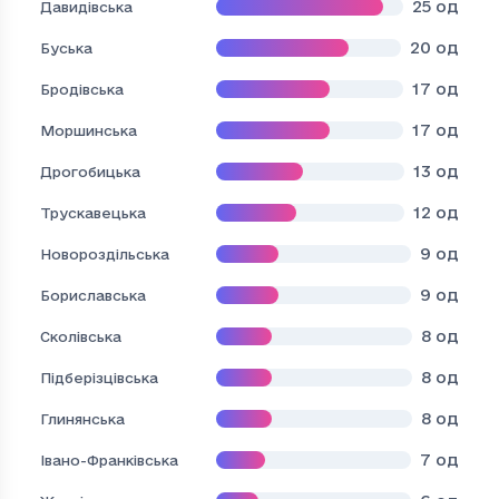
25
од
Давидівська
20
од
Буська
17
од
Бродівська
17
од
Моршинська
13
од
Дрогобицька
12
од
Трускавецька
9
од
Новороздільська
9
од
Бориславська
8
од
Сколівська
8
од
Підберізцівська
8
од
Глинянська
7
од
Івано-Франківська