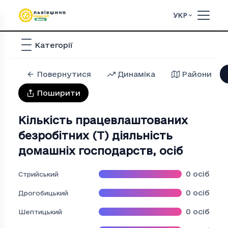
УКР
Категорії
Повернутися
Динаміка
Райони
Поширити
Кількість працевлаштованих
безробітних (T) діяльність
домашніх господарств
,
осіб
0
осіб
Стрийський
0
осіб
Дрогобицький
0
осіб
Шептицький