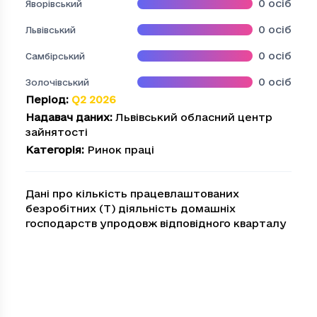
0
осіб
Яворівський
0
осіб
Львівський
0
осіб
Самбірський
0
осіб
Золочівський
Період
:
Q2 2026
Надавач даних
:
Львівський обласний центр
зайнятості
Категорія
:
Ринок праці
Дані про кількість працевлаштованих
безробітних (T) діяльність домашніх
господарств упродовж відповідного кварталу