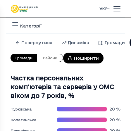
УКР
Категорії
Повернутися
Динаміка
Громади
Поширити
Громади
Райони
Частка персональних
комп'ютерів та серверів у ОМС
віком до 7 років
,
%
20
%
Турківська
20
%
Лопатинська
20
%
Давидівська