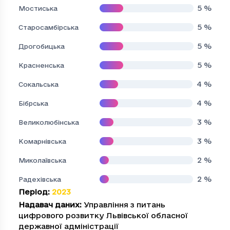
5
%
Мостиська
5
%
Старосамбірська
5
%
Дрогобицька
5
%
Красненська
4
%
Сокальська
4
%
Бібрська
3
%
Великолюбінська
3
%
Комарнівська
2
%
Миколаївська
2
%
Радехівська
Період
:
2023
Надавач даних
:
Управління з питань
цифрового розвитку Львівської обласної
державної адміністрації