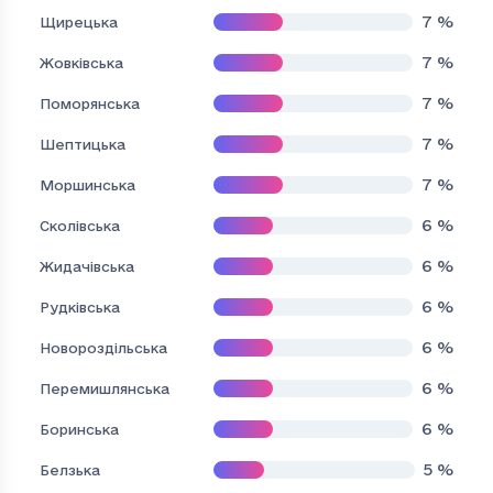
7
%
Щирецька
7
%
Жовківська
7
%
Поморянська
7
%
Шептицька
7
%
Моршинська
6
%
Сколівська
6
%
Жидачівська
6
%
Рудківська
6
%
Новороздільська
6
%
Перемишлянська
6
%
Боринська
5
%
Белзька