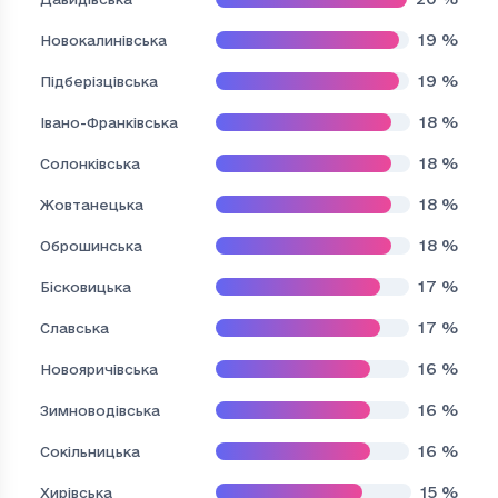
19
%
Новокалинівська
19
%
Підберізцівська
18
%
Івано-Франківська
18
%
Солонківська
18
%
Жовтанецька
18
%
Оброшинська
17
%
Бісковицька
17
%
Славська
16
%
Новояричівська
16
%
Зимноводівська
16
%
Сокільницька
15
%
Хирівська