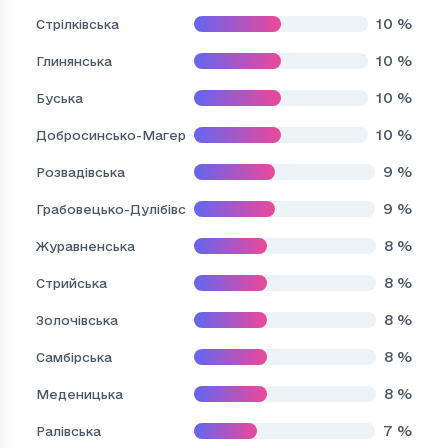
10
%
Стрілківська
10
%
Глинянська
10
%
Буська
10
%
Добросинсько-Магерівська
9
%
Розвадівська
9
%
Грабовецько-Дулібівська
8
%
Журавненська
8
%
Стрийська
8
%
Золочівська
8
%
Самбірська
8
%
Меденицька
7
%
Ралівська