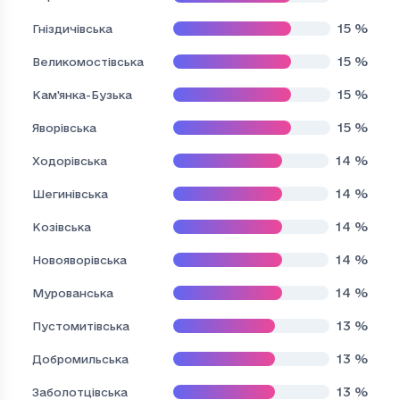
15
%
Гніздичівська
15
%
Великомостівська
15
%
Кам'янка-Бузька
15
%
Яворівська
14
%
Ходорівська
14
%
Шегинівська
14
%
Козівська
14
%
Новояворівська
14
%
Мурованська
13
%
Пустомитівська
13
%
Добромильська
13
%
Заболотцівська