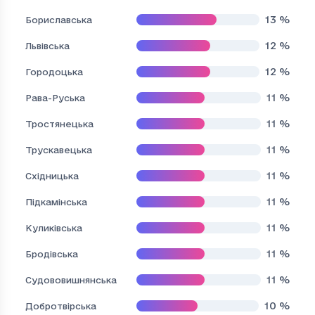
13
%
Бориславська
12
%
Львівська
12
%
Городоцька
11
%
Рава-Руська
11
%
Тростянецька
11
%
Трускавецька
11
%
Східницька
11
%
Підкамінська
11
%
Куликівська
11
%
Бродівська
11
%
Судововишнянська
10
%
Добротвірська