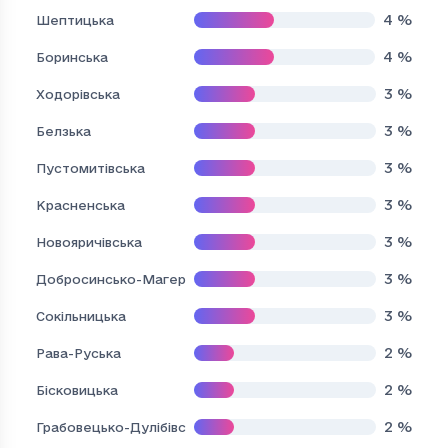
4
%
Шептицька
4
%
Боринська
3
%
Ходорівська
3
%
Белзька
3
%
Пустомитівська
3
%
Красненська
3
%
Новояричівська
3
%
Добросинсько-Магерівська
3
%
Сокільницька
2
%
Рава-Руська
2
%
Бісковицька
2
%
Грабовецько-Дулібівська