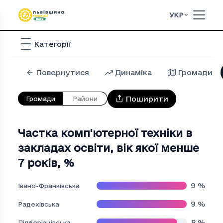
УКР
Категорії
Повернутися
Динаміка
Громади
Поширити
Громади
Райони
Частка комп'ютерної техніки в
закладах освіти, вік якої менше
7 років
,
%
9
%
Івано-Франківська
9
%
Радехівська
8
%
Підберізцівська