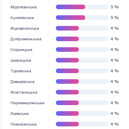
5
%
Мурованська
5
%
Куликівська
4
%
Журавненська
4
%
Добромильська
4
%
Східницька
4
%
Щирецька
4
%
Турківська
4
%
Давидівська
4
%
Жовтанецька
4
%
Перемишлянська
4
%
Львівська
4
%
Поморянська