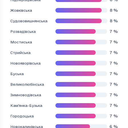
8
%
Жовківська
8
%
Судововишнянська
7
%
Розвадівська
7
%
Мостиська
7
%
Стрийська
7
%
Новояворівська
7
%
Буська
7
%
Великолюбінська
7
%
Зимноводівська
7
%
Кам'янка-Бузька
7
%
Городоцька
6
%
Новокалинівська