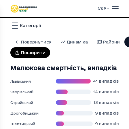
УКР
Категорії
Повернутися
Динаміка
Райони
Поширити
Малюкова смертність
,
випадків
41
випадків
Львівський
14
випадків
Яворівський
13
випадків
Стрийський
9
випадків
Дрогобицький
9
випадків
Шептицький