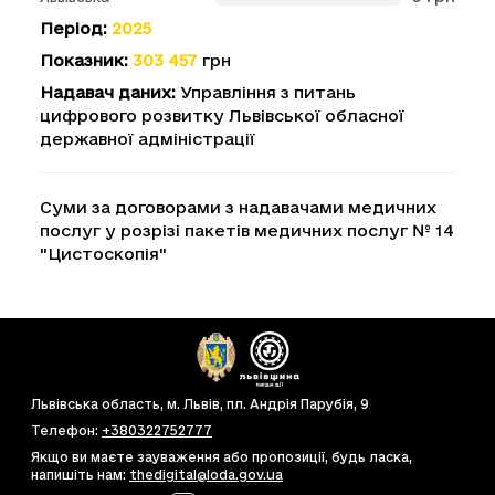
Період
:
2025
Показник
:
303 457
грн
Надавач даних
:
Управління з питань
цифрового розвитку Львівської обласної
державної адміністрації
Суми за договорами з надавачами медичних
послуг у розрізі пакетів медичних послуг № 14
"Цистоскопія"
Львівська область, м. Львів, пл. Андрія Парубія, 9
Телефон
:
+380322752777
Якщо ви маєте зауваження або пропозиції, будь ласка,
напишіть нам
:
thedigital@loda.gov.ua