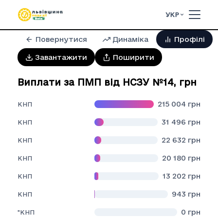
УКР
Повернутися
Динаміка
Профілі
Завантажити
Поширити
Виплати за ПМП від НСЗУ №14
,
грн
215 004
грн
КНП
31 496
грн
КНП
22 632
грн
КНП
20 180
грн
КНП
13 202
грн
КНП
943
грн
КНП
0
грн
"КНП