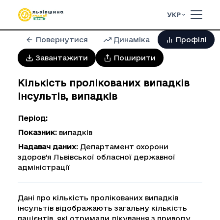
УКР
Повернутися
Динаміка
Профілі
Завантажити
Поширити
Кількість пролікованих випадків
інсультів
,
випадків
Період
:
Показник
:
випадків
Надавач даних
:
Департамент охорони
здоров’я Львівської обласної державної
адміністрації
Дані про кількість пролікованих випадків
інсультів відображають загальну кількість
пацієнтів, які отримали лікування з приводу