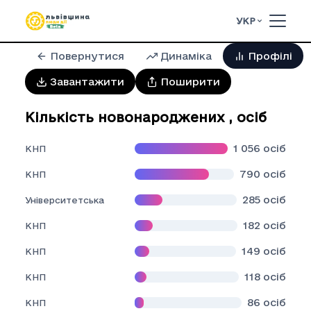
УКР
Повернутися
Динаміка
Профілі
Завантажити
Поширити
Кількість новонароджених
,
осіб
1 056
осіб
КНП
790
осіб
КНП
285
осіб
Університетська
182
осіб
КНП
149
осіб
КНП
118
осіб
КНП
86
осіб
КНП