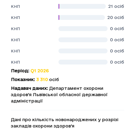
21
осіб
КНП
20
осіб
КНП
0
осіб
КНП
0
осіб
КНП
0
осіб
КНП
0
осіб
КНП
Період
:
Q1 2026
Показник
:
3 310
осіб
Надавач даних
:
Департамент охорони
здоров'я Львівської обласної державної
адміністрації
Дані про кількість новонароджених у розрізі
закладів охорони здоров'я