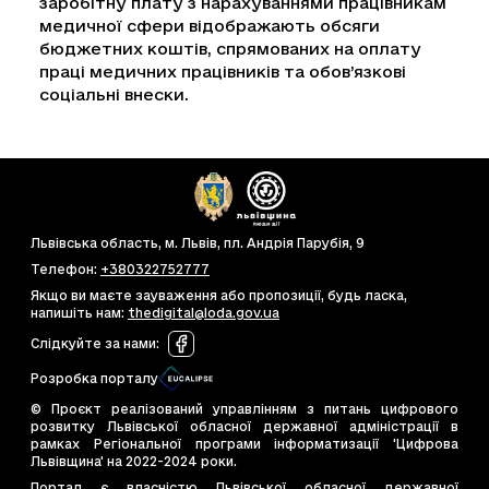
заробітну плату з нарахуваннями працівникам
медичної сфери відображають обсяги
бюджетних коштів, спрямованих на оплату
праці медичних працівників та обов’язкові
соціальні внески.
Львівська область, м. Львів, пл. Андрія Парубія, 9
Телефон
:
+380322752777
Якщо ви маєте зауваження або пропозиції, будь ласка,
напишіть нам
:
thedigital@loda.gov.ua
Слідкуйте за нами
:
Розробка порталу
© Проєкт реалізований управлінням з питань цифрового
розвитку Львівської обласної державної адміністрації в
рамках Регіональної програми інформатизації 'Цифрова
Львівщина' на 2022-2024 роки.
Портал є власністю Львівської обласної державної