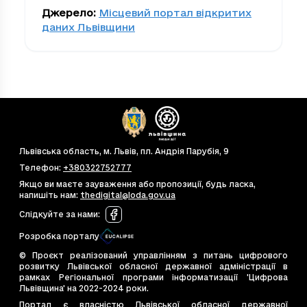
Джерело
:
Місцевий портал відкритих
даних Львівщини
Львівська область, м. Львів, пл. Андрія Парубія, 9
Телефон
:
+380322752777
Якщо ви маєте зауваження або пропозиції, будь ласка,
напишіть нам
:
thedigital@loda.gov.ua
Слідкуйте за нами
:
Розробка порталу
© Проєкт реалізований управлінням з питань цифрового
розвитку Львівської обласної державної адміністрації в
рамках Регіональної програми інформатизації 'Цифрова
Львівщина' на 2022-2024 роки.
Портал є власністю Львівської обласної державної