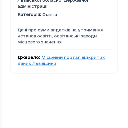
Львівської обласної державної
адміністрації
Категорія
:
Освіта
Дані про суми видатків на утримання
установ освіти, освітянські заходи
місцевого значення
Джерело
:
Місцевий портал відкритих
даних Львівщини
Видатки на освіту
, тис. 
Громада
Ви
00279edd-bacc-4cea-be0d-efc80d873eab
111
01c58787-4901-4ec2-9c82-559162245a92
15
09cef80a-5e2a-41fb-9c62-cfdfcaef9900
13
18cd1b6f-c770-4386-8cf4-3f6819d9d732
53
1d7ca7ac-a001-444b-8347-c77e79ea6cc4
101