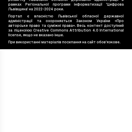
рамках Регіональної програми інформатизації 'Цифрова
e4bb662a-7cce-4d36-be4d-ebea6e8b2e2f
16
Львівщина' на 2022-2024 роки.
e544867d-bac2-4c77-9ade-0fe8dea8e77b
80
Портал є власністю Львівської обласної державної
адміністрації та охороняється Законом України «Про
e7e6cb14-20eb-4675-9f40-e1f7f12b4587
70
авторське право та суміжні права». Весь контент доступний
e828d410-53f2-4f19-99ff-450c5d9c3637
14
за ліцензією Creative Commons Attribution 4.0 International
license, якщо не вказано інше.
ea54c8d9-569e-494d-b056-47241a608689
12
При використанні матеріалів посилання на сайт обов’язкове.
f48eabfe-1882-4fb8-ac60-22235391b720
29