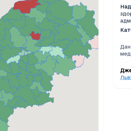
Над
здо
адм
Кат
Дан
мед
Дж
Льв