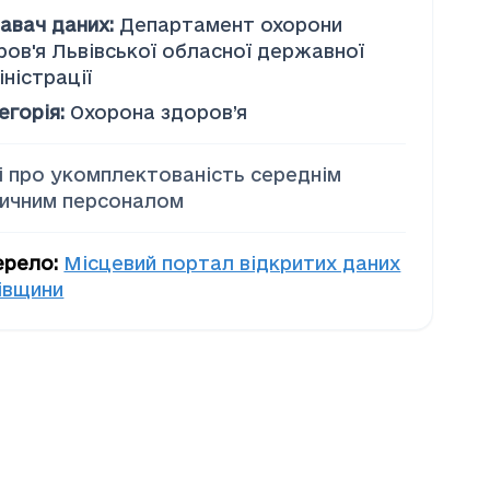
авач даних
:
Департамент охорони
ров'я Львівської обласної державної
іністрації
егорія
:
Охорона здоров’я
і про укомплектованість середнім
ичним персоналом
ерело
:
Місцевий портал відкритих даних
івщини