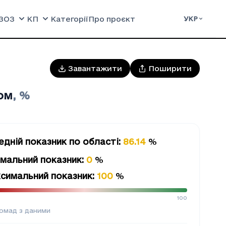
ЗОЗ
КП
Категорії
Про проєкт
УКР
Завантажити
Поширити
ом
,
%
едній показник
по області
:
86.14
%
імальний показник
:
0
%
симальний показник
:
100
%
100
омад з даними