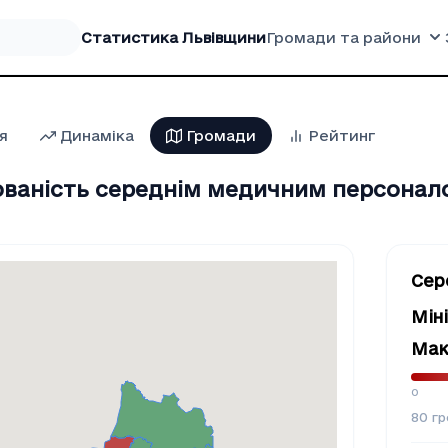
Статистика Львівщини
Громади та райони
я
Динаміка
Громади
Рейтинг
ваність середнім медичним персонал
Cер
Мін
Мак
0
80
гр