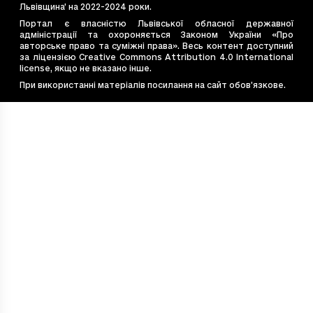
e4bb662a-7cce-4d36-be4d-ebea6e8b2e2f
27
Львівщина' на 2022-2024 роки.
e544867d-bac2-4c77-9ade-0fe8dea8e77b
11
Портал є власністю Львівської обласної державної
адміністрації та охороняється Законом України «Про
e7e6cb14-20eb-4675-9f40-e1f7f12b4587
14
авторське право та суміжні права». Весь контент доступний
e828d410-53f2-4f19-99ff-450c5d9c3637
31
за ліцензією Creative Commons Attribution 4.0 International
license, якщо не вказано інше.
ea54c8d9-569e-494d-b056-47241a608689
16
При використанні матеріалів посилання на сайт обов’язкове.
f48eabfe-1882-4fb8-ac60-22235391b720
42