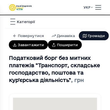
УКР
Категорії
Повернутися
Динаміка
Громади
Завантажити
Поширити
Податковий борг без митних
платежів "Транспорт, складське
господарство, поштова та
кур'єрська дiяльнiсть"
,
грн