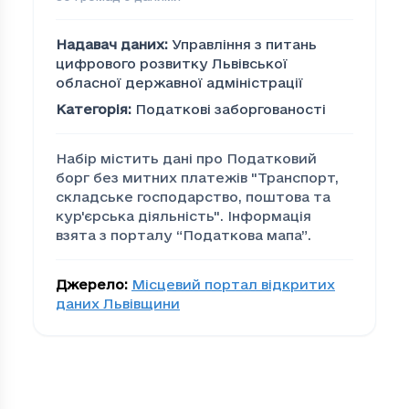
Надавач даних
:
Управління з питань
цифрового розвитку Львівської
обласної державної адміністрації
Категорія
:
Податкові заборгованості
Набір містить дані про Податковий
борг без митних платежів "Транспорт,
складське господарство, поштова та
кур'єрська дiяльнiсть". Інформація
взята з порталу “Податкова мапа”.
Джерело
:
Місцевий портал відкритих
даних Львівщини
Податковий борг без ми
Громада
По