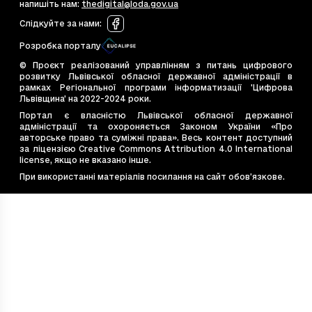
cc34f668-3523-4cd8-87bb-d96f93637349
70
напишіть нам
:
thedigital@loda.gov.ua
cf41497d-9e05-4dd6-b9eb-7de1fc2e0de4
14
Слідкуйте за нами
:
d7907f49-c4bc-4044-bfeb-11675799f689
54
Розробка порталу
deffd60d-184d-4c09-a7aa-98fcf3047fbe
56
© Проєкт реалізований управлінням з питань цифрового
e44dd984-11ef-4946-a7c7-513084039198
46
розвитку Львівської обласної державної адміністрації в
рамках Регіональної програми інформатизації 'Цифрова
e4bb662a-7cce-4d36-be4d-ebea6e8b2e2f
17
Львівщина' на 2022-2024 роки.
e544867d-bac2-4c77-9ade-0fe8dea8e77b
75
Портал є власністю Львівської обласної державної
адміністрації та охороняється Законом України «Про
e7e6cb14-20eb-4675-9f40-e1f7f12b4587
22
авторське право та суміжні права». Весь контент доступний
e828d410-53f2-4f19-99ff-450c5d9c3637
32
за ліцензією Creative Commons Attribution 4.0 International
license, якщо не вказано інше.
ea54c8d9-569e-494d-b056-47241a608689
27
При використанні матеріалів посилання на сайт обов’язкове.
f48eabfe-1882-4fb8-ac60-22235391b720
32