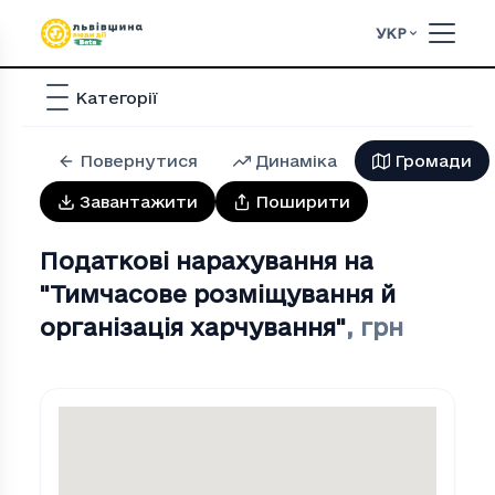
УКР
Категорії
Повернутися
Динаміка
Громади
Завантажити
Поширити
Податкові нарахування на
"Тимчасове розмiщування й
органiзацiя харчування"
,
грн