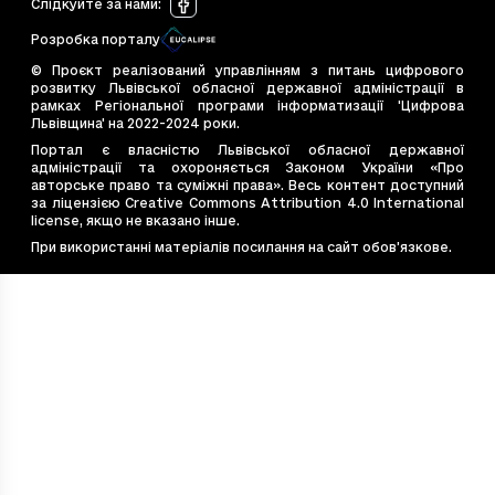
cf41497d-9e05-4dd6-b9eb-7de1fc2e0de4
65
Слідкуйте за нами
:
d7907f49-c4bc-4044-bfeb-11675799f689
93
Розробка порталу
deffd60d-184d-4c09-a7aa-98fcf3047fbe
76
© Проєкт реалізований управлінням з питань цифрового
e44dd984-11ef-4946-a7c7-513084039198
29
розвитку Львівської обласної державної адміністрації в
рамках Регіональної програми інформатизації 'Цифрова
e4bb662a-7cce-4d36-be4d-ebea6e8b2e2f
10
Львівщина' на 2022-2024 роки.
e544867d-bac2-4c77-9ade-0fe8dea8e77b
82
Портал є власністю Львівської обласної державної
адміністрації та охороняється Законом України «Про
e7e6cb14-20eb-4675-9f40-e1f7f12b4587
12
авторське право та суміжні права». Весь контент доступний
e828d410-53f2-4f19-99ff-450c5d9c3637
95
за ліцензією Creative Commons Attribution 4.0 International
license, якщо не вказано інше.
ea54c8d9-569e-494d-b056-47241a608689
16
При використанні матеріалів посилання на сайт обов’язкове.
f48eabfe-1882-4fb8-ac60-22235391b720
37