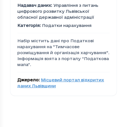
Надавач даних
:
Управління з питань
цифрового розвитку Львівської
обласної державної адміністрації
Категорія
:
Податки нарахування
Набір містить дані про Податкові
нарахування на "Тимчасове
розмiщування й органiзацiя харчування".
Інформація взята з порталу “Податкова
мапа”.
Джерело
:
Місцевий портал відкритих
даних Львівщини
Податкові нарахування
Громада
По
00279edd-bacc-4cea-be0d-efc80d873eab
21
01c58787-4901-4ec2-9c82-559162245a92
12