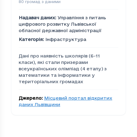
80
громад з даними
Надавач даних
:
Управління з питань
цифрового розвитку Львівської
обласної державної адміністрації
Категорія
:
Інфраструктура
Дані про наявність школярів (6-11
класи), які стали призерами
всеукраїнських олімпіад (4 етапу) з
математики та інформатики у
територіальних громадах
Джерело
:
Місцевий портал відкритих
даних Львівщини
Наявність школярів (6-
Громада
На