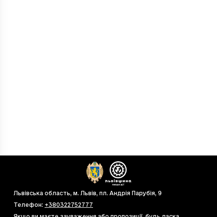
cb0755ea-db82-4430-a5f0-0917b1753517
0.5
cb07e35a-db82-4430-a5f0-0917b1753517
0.5
cb07e3ea-1233-4430-a5f0-0917b1753517
0.5
cb07e3ea-1b82-4430-a5f0-0917b1753517
0
cb07e3ea-2b82-4430-a5f0-0917b1753517
0
cb07e3ea-3b82-4430-a5f0-0917b1753517
0.5
cb07e3ea-4b82-4430-a5f0-0917b1753517
0
cb07e3ea-5b82-4430-a5f0-0917b1753517
0
cb07e3ea-6b82-4430-a5f0-0917b1753517
0
cb07e3ea-7b82-4430-a5f0-0917b1753517
0
cb07e3ea-d212-4430-a5f0-0917b1753517
0
cb07e3ea-d382-4430-a5f0-0917b1753517
0.5
cb07e3ea-d882-4430-a5f0-0917b1753517
0
cb07e3ea-db82-4430-a5f0-0917b1753517
0.5
cb07e44a-db82-4430-a5f0-0917b1753517
0
Львівська область, м. Львів, пл. Андрія Парубія, 9
cb07e44ea-db82-4430-a5f0-0917b175388
0.5
Телефон
:
+380322752777
cb32e3ea-db82-4430-a5f0-0917b1753517
0
Якщо ви маєте зауваження або пропозиції, будь ласка,