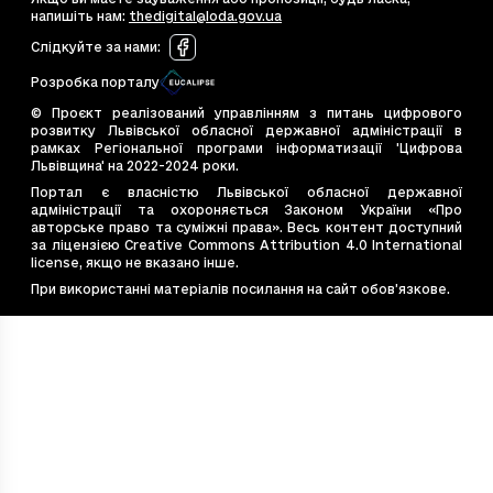
cc34f668-3523-4cd8-87bb-d96f93637349
0
напишіть нам
:
thedigital@loda.gov.ua
cf41497d-9e05-4dd6-b9eb-7de1fc2e0de4
0.5
Слідкуйте за нами
:
d7907f49-c4bc-4044-bfeb-11675799f689
2
Розробка порталу
deffd60d-184d-4c09-a7aa-98fcf3047fbe
0
© Проєкт реалізований управлінням з питань цифрового
e44dd984-11ef-4946-a7c7-513084039198
0.5
розвитку Львівської обласної державної адміністрації в
рамках Регіональної програми інформатизації 'Цифрова
e4bb662a-7cce-4d36-be4d-ebea6e8b2e2f
0.5
Львівщина' на 2022-2024 роки.
e544867d-bac2-4c77-9ade-0fe8dea8e77b
0
Портал є власністю Львівської обласної державної
адміністрації та охороняється Законом України «Про
e7e6cb14-20eb-4675-9f40-e1f7f12b4587
0
авторське право та суміжні права». Весь контент доступний
e828d410-53f2-4f19-99ff-450c5d9c3637
0
за ліцензією Creative Commons Attribution 4.0 International
license, якщо не вказано інше.
ea54c8d9-569e-494d-b056-47241a608689
0
При використанні матеріалів посилання на сайт обов’язкове.
f48eabfe-1882-4fb8-ac60-22235391b720
0.5